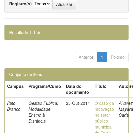
Registro(s)
Resultado 1-1 de 1.
Anterior
1
Póximo
Conjunto de itens:
Câmpus
Programa/Curso
Data do
Título
Autor(
documento
Pato
Gestão Pública:
25-Out-2014
O caso da
Alvarez
Branco
Modalidade
motivação
Mayara
Ensino à
no setor
Carla
Distância
público
municipal
de Terra