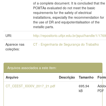
of a complete document. It is concluded that the
PCMTAs evaluated do not meet the basic
requirements for the safety of electrical
installations, especially the recommendation for
the use of DR and equipotentialisation of the
metallic parts.
URI:
http://repositorio.utfpr.edu.br/jspui/handle/1/176
Aparece nas
CT - Engenharia de Segurança do Trabalho
coleções:
Arquivos associados a este item:
Arquivo
Descrição
Tamanho
Form
CT_CEEST_XXXIV_2017_21.pdf
695,94
Adob
kB
PDF