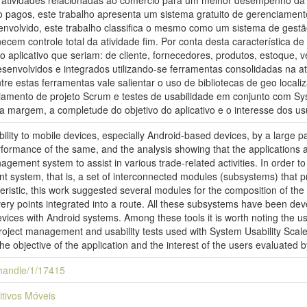
atividades relacionadas ao comércio para um melhor desempenho da m
 pagos, este trabalho apresenta um sistema gratuito de gerenciamento 
nvolvido, este trabalho classifica o mesmo como um sistema de gest
necem controle total da atividade fim. Por conta desta característica d
 aplicativo que seriam: de cliente, fornecedores, produtos, estoque,
envolvidos e integrados utilizando-se ferramentas consolidadas na at
re estas ferramentas vale salientar o uso de bibliotecas de geo local
iamento de projeto Scrum e testes de usabilidade em conjunto com Syst
margem, a completude do objetivo do aplicativo e o interesse dos usu
ility to mobile devices, especially Android-based devices, by a large p
performance of the same, and the analysis showing that the applications a
agement system to assist in various trade-related activities. In order 
t system, that is, a set of interconnected modules (subsystems) that prov
stic, this work suggested several modules for the composition of the a
ivery points integrated into a route. All these subsystems have been de
evices with Android systems. Among these tools it is worth noting the u
oject management and usability tests used with System Usability Scale. 
e objective of the application and the interest of the users evaluated
i/handle/1/17415
itivos Móveis