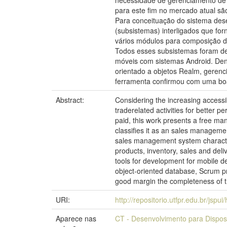
necessidade de gerenciamento de 
para este fim no mercado atual são
Para conceituação do sistema dese
(subsistemas) interligados que for
vários módulos para composição do
Todos esses subsistemas foram des
móveis com sistemas Android. Dent
orientado a objetos Realm, gerenc
ferramenta confirmou com uma boa 
Abstract:
Considering the increasing accessib
traderelated activities for better 
paid, this work presents a free man
classifies it as an sales managemen
sales management system characteri
products, inventory, sales and del
tools for development for mobile d
object-oriented database, Scrum pr
good margin the completeness of th
URI:
http://repositorio.utfpr.edu.br/jspu
Aparece nas
CT - Desenvolvimento para Dispos