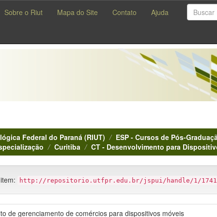
Sobre o Riut
Mapa do Site
Contato
Ajuda
lógica Federal do Paraná (RIUT)
ESP - Cursos de Pós-Graduaçã
specialização
Curitiba
CT - Desenvolvimento para Dispositi
 item:
http://repositorio.utfpr.edu.br/jspui/handle/1/1741
to de gerenciamento de comércios para dispositivos móveis