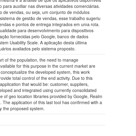
esma e a análise de que os aplicativos disponíveis
para auxiliar nas diversas atividades comerciárias.
ão de vendas, ou seja, um conjunto de módulos
e sistema de gestão de vendas, esse trabalho sugeriu
 vendas e pontos de entrega integrados em uma rota.
ualidade para desenvolvimento para dispositivos
ização fornecidas pelo Google, banco de dados
em Usability Scale. A aplicação desta última
ários avaliados pelo sistema proposto.
art of the population, the need to manage
vailable for this purpose in the current market are
to conceptualize the developed system, this work
ide total control of the end activity. Due to this
pplication that would be: customer, suppliers,
veloped and integrated using currently consolidated
se of geo location libraries provided by Google, Realm
The application of this last tool has confirmed with a
 by the proposed system.