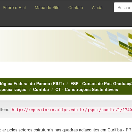
Sobre o Riut
Mapa do Site
Contato
Ajuda
lógica Federal do Paraná (RIUT)
ESP - Cursos de Pós-Graduaçã
specialização
Curitiba
CT - Construções Sustentáveis
 item:
http://repositorio.utfpr.edu.br/jspui/handle/1/1740
olar pelos setores estruturais nas quadras adjacentes em Curitiba - PR