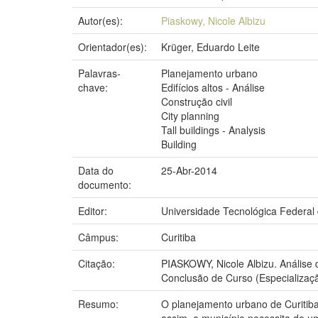
Autor(es):
Piaskowy, Nicole Albizu
Orientador(es):
Krüger, Eduardo Leite
Palavras-
Planejamento urbano
chave:
Edifícios altos - Análise
Construção civil
City planning
Tall buildings - Analysis
Building
Data do
25-Abr-2014
documento:
Editor:
Universidade Tecnológica Federal
Câmpus:
Curitiba
Citação:
PIASKOWY, Nicole Albizu. Análise d
Conclusão de Curso (Especializaçã
Resumo:
O planejamento urbano de Curitib