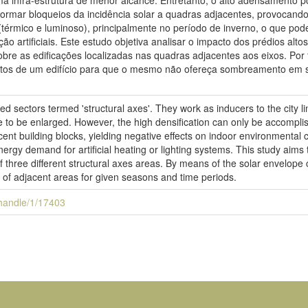
ma infra-estrutura de menor alcance. Entretanto, o alto adensamento p
formar bloqueios da incidência solar a quadras adjacentes, provocand
(térmico e luminoso), principalmente no período de inverno, o que p
ão artificiais. Este estudo objetiva analisar o impacto dos prédios alto
sobre as edificações localizadas nas quadras adjacentes aos eixos. Por 
os de um edifício para que o mesmo não ofereça sombreamento em se
ed sectors termed 'structural axes'. They work as inducers to the city li
e to be enlarged. However, the high densification can only be accomplishe
cent building blocks, yielding negative effects on indoor environmental 
nergy demand for artificial heating or lighting systems. This study aims 
 three different structural axes areas. By means of the solar envelope co
of adjacent areas for given seasons and time periods.
i/handle/1/17403