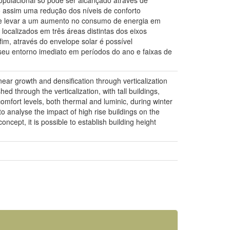
opulacional só pode ser alcançado através de
o assim uma redução dos níveis de conforto
ode levar a um aumento no consumo de energia em
s localizados em três áreas distintas dos eixos
fim, através do envelope solar é possível
u entorno imediato em períodos do ano e faixas de
near growth and densification through verticalization
d through the verticalization, with tall buildings,
comfort levels, both thermal and luminic, during winter
to analyse the impact of high rise buildings on the
ncept, it is possible to establish building height