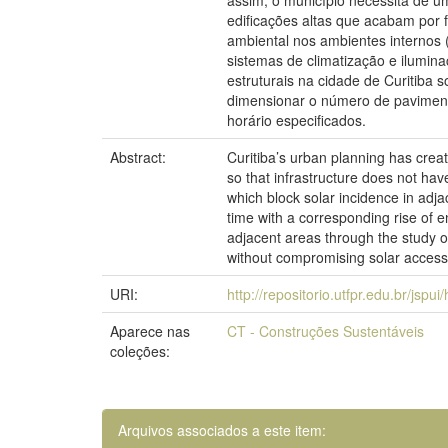
assim, o município necessita de u
edificações altas que acabam por 
ambiental nos ambientes internos 
sistemas de climatização e iluminaç
estruturais na cidade de Curitiba 
dimensionar o número de paviment
horário especificados.
Abstract:
Curitiba’s urban planning has creat
so that infrastructure does not hav
which block solar incidence in adja
time with a corresponding rise of e
adjacent areas through the study of
without compromising solar access 
URI:
http://repositorio.utfpr.edu.br/jspu
Aparece nas
CT - Construções Sustentáveis
coleções:
Arquivos associados a este item: