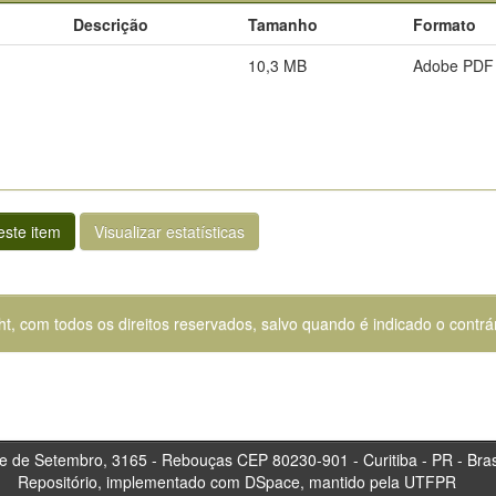
Descrição
Tamanho
Formato
10,3 MB
Adobe PDF
ste item
Visualizar estatísticas
ht, com todos os direitos reservados, salvo quando é indicado o contrár
tembro, 3165 - Rebouças CEP 80230-901 - Curitiba 
Repositório, implementado com DSpace, mantido pela UTFPR