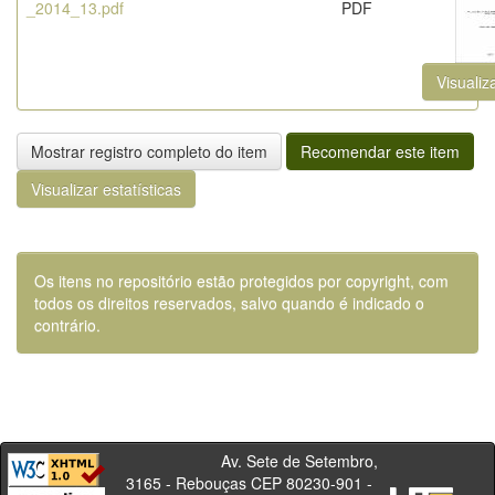
_2014_13.pdf
PDF
Visualiz
Mostrar registro completo do item
Recomendar este item
Visualizar estatísticas
Os itens no repositório estão protegidos por copyright, com
todos os direitos reservados, salvo quando é indicado o
contrário.
Av. Sete de Setembro,
3165 - Rebouças CEP 80230-901 -