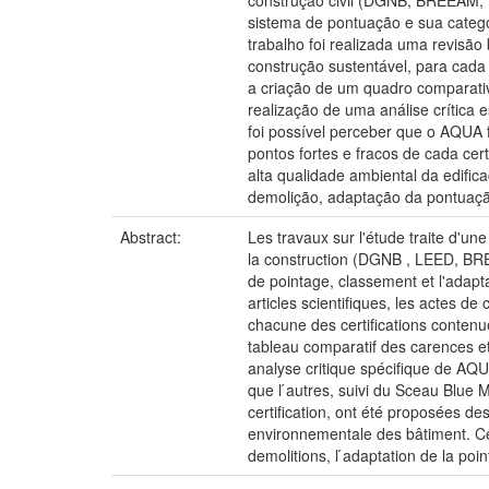
construção civil (DGNB, BREEAM, L
sistema de pontuação e sua catego
trabalho foi realizada uma revisão
construção sustentável, para cada 
a criação de um quadro comparativo
realização de uma análise crítica 
foi possível perceber que o AQUA 
pontos fortes e fracos de cada ce
alta qualidade ambiental da edifi
demolição, adaptação da pontuaçã
Abstract:
Les travaux sur l'étude traite d'un
la construction (DGNB , LEED, BRE
de pointage, classement et l'adapta
articles scientifiques, les actes de
chacune des certifications contenue
tableau comparatif des carences et
analyse critique spécifique de AQU
que l ́autres, suivi du Sceau Blue 
certification, ont été proposées d
environnementale des bâtiment. Cer
demolitions, l ́adaptation de la po