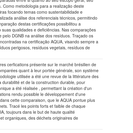
paradas entre si quanto ao seu escopo geral, seu
s. Como metodologia para a realização deste
leiras focando temas como sustentabilidade e
lizada análise dos referenciais técnicos, permitindo
paração destas certificações possibilitou a
do suas qualidades e deficiências. Nas comparações
 e pelo DGNB na análise dos resíduos. Traçado os
 encontradas na certificação AQUA, visando sempre a
íduos perigosos, resíduos vegetais, resíduos de
res cerfications présente sur le marché brésilien de
comparées quant à leur portée générale, son système
dologie utilisée a été une revue de la littérature des
a durabilité et de la construction durable, pour
nique a été réalisée , permettant la création d'un
ications rendu possible le développement d'une
er dans cette comparaison, que le AQUA pontue plus
ets. Tracé les points forts et faible de chaque
, toujours dans le but de haute qualité
 et organiques, des déchets originaires de