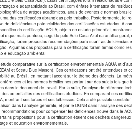
EED e Selo Casa Azul). Estas certificações foram relacionadas e com
rização e adaptabilidade ao Brasil, com ênfase à temática de resíduo
 bibliográfica de artigos acadêmicos, anais de eventos e normas brasi
uma das certificações abrangidas pelo trabalho. Posteriormente, foi rea
 de deficiências e potencialidades das certificações estudadas. A com
específica da certificação AQUA, objeto de estudo primordial, mostran
foi o que mais pontuou, seguido pelo Selo Casa Azul na análise geral,
rtificação, foram propostas recomendações para suprir as deficiências
cação. Algumas das propostas para a certificação foram temas como res
o e educação ambiental.
e étude comparative sur la certification environnementale AQUA et d ́aut
EAM et Sceau Blue Maison). Ces certifications ont été entendues et 
bilité au Brésil , en mettant l'accent sur le thème des déchets. La métho
 conférences et les normes brésiliennes portant sur des sujets tels que l
s dans le document de travail. Par la suite, l'analyse de référence tech
 des potentialités des certifications étudiées. En comparant ces certif
A, montrant ses forces et ses faiblesses. Cela a été possible constat
Maison dans l ́analyse générale, et par le DGNB dans l ́analyse des déch
es recommandations pour compenser les deficiences trouve dans le AQUA
tains propositions pour la certification étaient des déchets dangereux
intage et education environnementale.