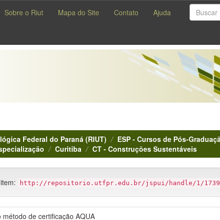
Sobre o Riut
Mapa do Site
Contato
Ajuda
lógica Federal do Paraná (RIUT)
ESP - Cursos de Pós-Graduaçã
specialização
Curitiba
CT - Construções Sustentáveis
 item:
http://repositorio.utfpr.edu.br/jspui/handle/1/1739
no método de certificação AQUA