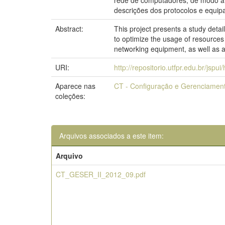
rede de computadores, de modo a o
descrições dos protocolos e equip
Abstract:
This project presents a study deta
to optimize the usage of resources
networking equipment, as well as an
URI:
http://repositorio.utfpr.edu.br/jspu
Aparece nas
CT - Configuração e Gerenciamen
coleções:
Arquivos associados a este item:
Arquivo
CT_GESER_II_2012_09.pdf