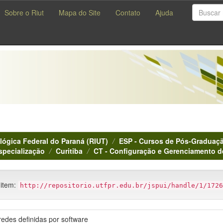
Sobre o Riut
Mapa do Site
Contato
Ajuda
lógica Federal do Paraná (RIUT)
ESP - Cursos de Pós-Graduaçã
specialização
Curitiba
CT - Configuração e Gerenciamento d
 item:
http://repositorio.utfpr.edu.br/jspui/handle/1/1726
edes definidas por software