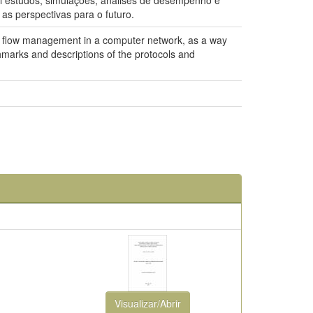
ui estudos, simulações, análises de desempenho e
as perspectivas para o futuro.
ata flow management in a computer network, as a way
hmarks and descriptions of the protocols and
Visualizar/Abrir