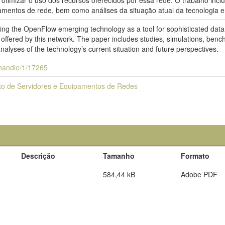
timizar o uso dos recursos oferecidos por essa rede. O trabalho incl
amentos de rede, bem como análises da situação atual da tecnologia e 
iling the OpenFlow emerging technology as a tool for sophisticated d
 offered by this network. The paper includes studies, simulations, benc
alyses of the technology’s current situation and future perspectives.
i/handle/1/17265
to de Servidores e Equipamentos de Redes
Descrição
Tamanho
Formato
584,44 kB
Adobe PDF