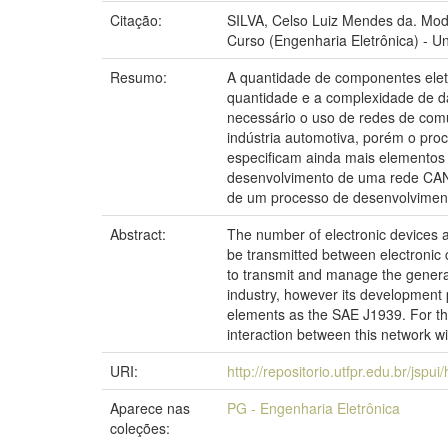
Citação:
SILVA, Celso Luiz Mendes da. Mo
Curso (Engenharia Eletrônica) - U
Resumo:
A quantidade de componentes elet
quantidade e a complexidade de da
necessário o uso de redes de com
indústria automotiva, porém o pr
especificam ainda mais elementos
desenvolvimento de uma rede CAN
de um processo de desenvolviment
Abstract:
The number of electronic devices a
be transmitted between electronic c
to transmit and manage the generat
industry, however its development
elements as the SAE J1939. For th
interaction between this network 
URI:
http://repositorio.utfpr.edu.br/jspu
Aparece nas
PG - Engenharia Eletrônica
coleções: