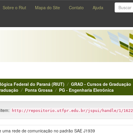
Sobre o Riut
Mapa do Site
Contato
Ajuda
lógica Federal do Paraná (RIUT)
GRAD - Cursos de Graduação
Graduação
Ponta Grossa
PG - Engenharia Eletrônica
 item:
http://repositorio.utfpr.edu.br/jspui/handle/1/1622
e uma rede de comunicação no padrão SAE J1939