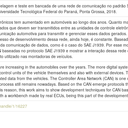
delagem e teste em bancada de uma rede de comunicação no padrão S
niversidade Tecnológica Federal do Paraná, Ponta Grossa, 2018.
rônicos tem aumentado em automóveis ao longo dos anos. Quanto mais
dos que devem ser transmitidos entre as unidades de controle eletrôni
unicação automotiva para transmitir e gerenciar esses dados gerado
ocesso de desenvolvimento dessa rede, ainda hoje, é constante. Base
 da comunicação de dados, como é o caso do SAE J1939. Por esse moti
 baseadas no protocolo SAE J1939 e mostrar a interação dessa rede
o utilizado nas montadoras de veículos.
re increasing in the automobiles over the years. The more digital syste
ontrol units of the vehicle themselves and also with external devices. 
ed data from the vehicles. The Controller Area Network (CAN) is one o
 process still remains nowadays. Based on the CAN emerge protocols t
is reason, this work aims to show development techniques for CAN ba
with a workbench made by real ECUs, being this part of the developmen
i/handle/1/16227