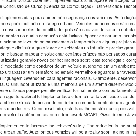
iscilla Dorado Gaertner. Implementação, simulação e verificação for
de Conclusão de Curso (Ciência da Computação) - Universidade Tecnol
implementadas para aumentar a segurança nos veículos. As reduções
dades para melhoria do tráfego urbano. Veículos autônomos serão uma
ndo novos modelos de mobilidade, pois são capazes de serem control
elementos no qual a condução está inclusa. Apesar de ser uma tecnolo
am acidentes levando ao cancelamento temporário de alguns projetos 
áfego e diminuir a quantidade de acidentes no trânsito é preciso gara
r, e buscar mapear e solucionar cenários críticos não pensados dura
 utilizadas gerando novos conhecimentos sobre esta tecnologia e corrig
l é modelado como condutor de um veículo autônomo em um ambiente 
ão ultrapassar um semáforo no estado vermelho e aguardar a travessia
da linguagem Gwendolen para agentes racionais. O ambiente, desenvol
ta. O simulador utilizado é uma melhoria de um sistema desenvolvido
 é utilizada porque permite verificar formalmente o comportamento
um agente racional foi implementado e formalmente verificado usand
vo ambiente simulado buscando modelar o comportamento de um agent
ros e pedestres. Como resultado, este trabalho mostra que é possível
e um veículo autônomo usando o framework MCAPL, Gwendolen e Java
lemented to increase the vehicles’ safety. The reduction in the numbe
e urban traffic. Autonomous vehicles will be a reality soon, aiding in 