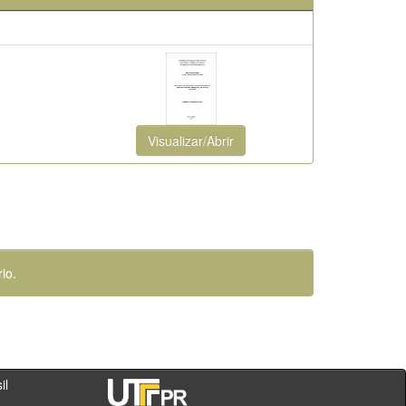
Visualizar/Abrir
io.
- PR - Brasil