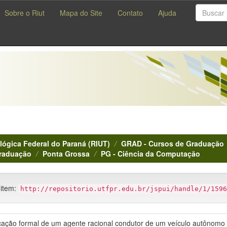
Sobre o Riut
Mapa do Site
Contato
Ajuda
lógica Federal do Paraná (RIUT)
GRAD - Cursos de Graduação
Graduação
Ponta Grossa
PG - Ciência da Computação
 item:
http://repositorio.utfpr.edu.br/jspui/handle/1/1596
icação formal de um agente racional condutor de um veículo autônomo