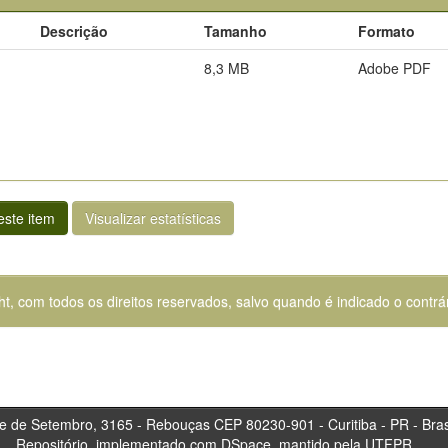
Descrição
Tamanho
Formato
8,3 MB
Adobe PDF
ste item
Visualizar estatísticas
ht, com todos os direitos reservados, salvo quando é indicado o contrár
tembro, 3165 - Rebouças CEP 80230-901 - Curitiba 
Repositório, implementado com DSpace, mantido pela UTFPR