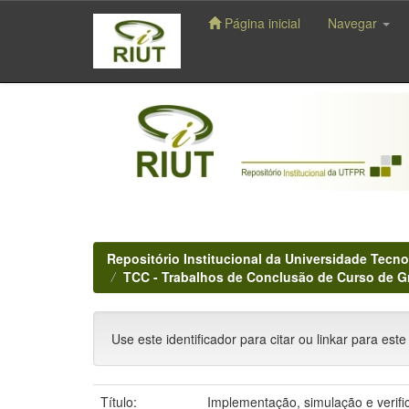
Página inicial
Navegar
Skip
navigation
Repositório Institucional da Universidade Tecno
TCC - Trabalhos de Conclusão de Curso de 
Use este identificador para citar ou linkar para este
Título:
Implementação, simulação e verif