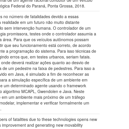
mal de um agente racional condutor de um veículo
ógica Federal do Paraná, Ponta Grossa, 2018.
 no número de fatalidades devido a essas
 realidade em um futuro não muito distante
ado sem intervenção humana. O controlador de um
gia promissora, testes onde o controlador assumia a
na área. Para que os veículos autônomos possam
ntir que seu funcionamento está correto, de acordo
nte a programação do sistema. Para isso técnicas de
indo erros que, em testes urbanos, seriam fatais.
onde deverá realizar ações quanto ao desvio de
 de um pedestre na faixa de pedestres. Para isso a
vido em Java, é simulado a fim de reconhecer as
 para a simulação específica de um ambiente em
 de um determinado agente usando o framework
o o algoritmo MCAPL, Gwendolen e Java. Neste
e em um ambiente mais próximo de um tráfego
 modelar, implementar e verificar formalmente um
.
rs of fatalities due to these technologies opens new
this improvement and generating new movability