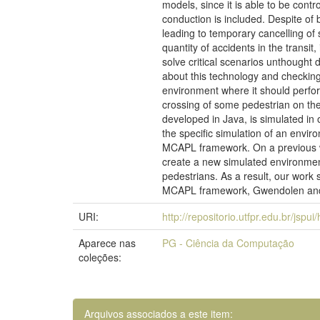
models, since it is able to be cont
conduction is included. Despite of
leading to temporary cancelling of 
quantity of accidents in the transit
solve critical scenarios unthought
about this technology and checking 
environment where it should perform
crossing of some pedestrian on th
developed in Java, is simulated in
the specific simulation of an envi
MCAPL framework. On a previous w
create a new simulated environment 
pedestrians. As a result, our work 
MCAPL framework, Gwendolen and
URI:
http://repositorio.utfpr.edu.br/jspu
Aparece nas
PG - Ciência da Computação
coleções:
Arquivos associados a este item: