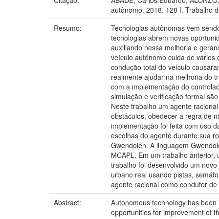
Citação:
ABADE, Carlos Eduardo; ALONZO, Pr
autônomo. 2018. 128 f. Trabalho 
Resumo:
Tecnologias autônomas vem sendo 
tecnologias abrem novas oportuni
auxiliando nessa melhoria e gera
veículo autônomo cuida de vários 
condução total do veículo causar
realmente ajudar na melhoria do tr
com a implementação do controlado
simulação e verificação formal são
Neste trabalho um agente raciona
obstáculos, obedecer a regra de n
implementação foi feita com uso 
escolhas do agente durante sua ro
Gwendolen. A linguagem Gwendolen
MCAPL. Em um trabalho anterior, 
trabalho foi desenvolvido um no
urbano real usando pistas, semáfo
agente racional como condutor d
Abstract:
Autonomous technology has been imp
opportunities for improvement of th