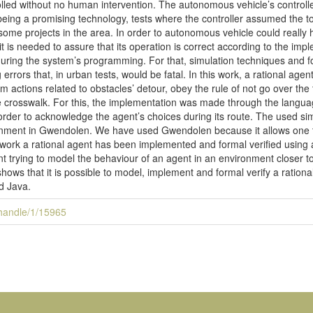
rolled without no human intervention. The autonomous vehicle’s controll
 being a promising technology, tests where the controller assumed the t
some projects in the area. In order to autonomous vehicle could really h
, it is needed to assure that its operation is correct according to the im
 during the system’s programming. For that, simulation techniques and 
errors that, in urban tests, would be fatal. In this work, a rational ag
 actions related to obstacles’ detour, obey the rule of not go over the t
e crosswalk. For this, the implementation was made through the langu
 order to acknowledge the agent’s choices during its route. The used s
ronment in Gwendolen. We have used Gwendolen because it allows one to
ork a rational agent has been implemented and formal verified usin
trying to model the behaviour of an agent in an environment closer to a 
shows that it is possible to model, implement and formal verify a ratio
 Java.
i/handle/1/15965