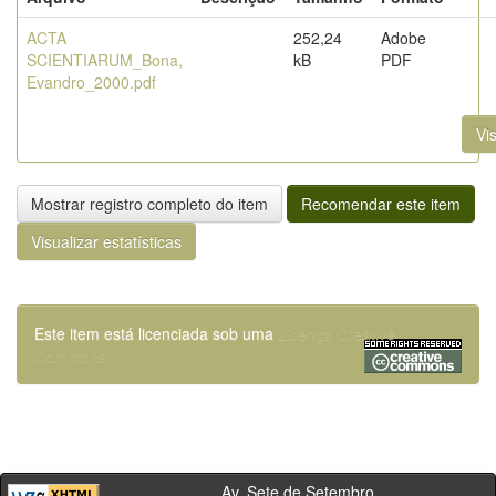
ACTA
252,24
Adobe
SCIENTIARUM_Bona,
kB
PDF
Evandro_2000.pdf
Vis
Mostrar registro completo do item
Recomendar este item
Visualizar estatísticas
Este item está licenciada sob uma
Licença Creative
Commons
Av. Sete de Setembro,