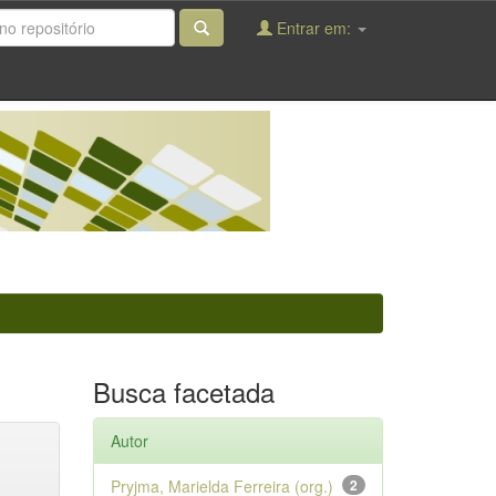
Entrar em:
Busca facetada
Autor
Pryjma, Marielda Ferreira (org.)
2