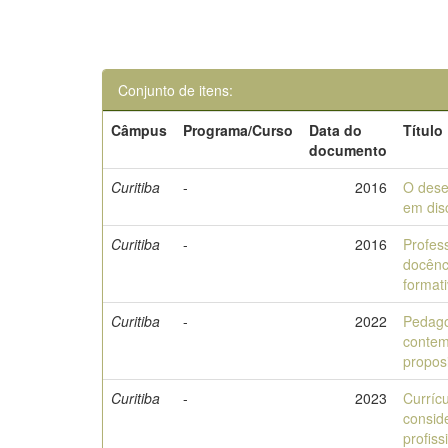
Conjunto de itens:
Câmpus
Programa/Curso
Data do
Título
documento
Curitiba
-
2016
O dese
em dis
Curitiba
-
2016
Profess
docênc
format
Curitiba
-
2022
Pedago
contem
propos
Curitiba
-
2023
Curríc
consid
profiss