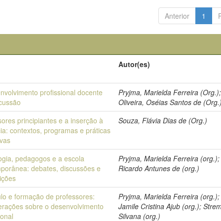
Anterior
1
Autor(es)
nvolvimento profissional docente
Pryjma, Marielda Ferreira (Org.)
cussão
Oliveira, Oséias Santos de (Org.
ores principiantes e a inserção à
Souza, Flávia Dias de (Org.)
ia: contextos, programas e práticas
ivas
gia, pedagogos e a escola
Pryjma, Marielda Ferreira (org.);
porânea: debates, discussões e
Ricardo Antunes de (org.)
ições
ulo e formação de professores:
Pryjma, Marielda Ferreira (org.); 
erações sobre o desenvolvimento
Jamile Cristina Ajub (org.); Strem
ional
Silvana (org.)