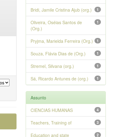
Bridi, Jamile Cristina Ajub (org.)
1
Oliveira, Oséias Santos de
1
(Org.)
Pryjma, Marielda Ferreira (Org.)
1
Souza, Flávia Dias de (Org.)
1
Stremel, Silvana (org.)
1
Sá, Ricardo Antunes de (org.)
1
Assunto
CIENCIAS HUMANAS
4
Teachers, Training of
3
Education and state
2