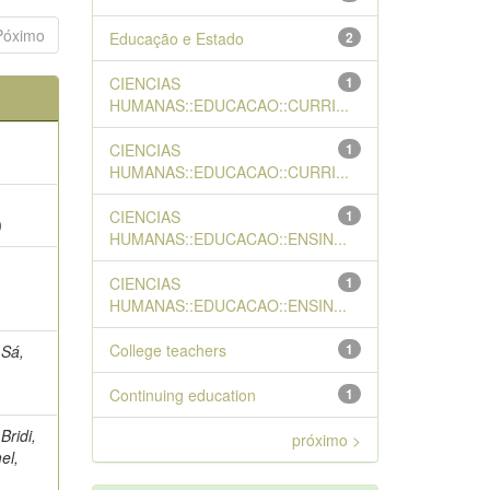
Póximo
Educação e Estado
2
CIENCIAS
1
HUMANAS::EDUCACAO::CURRI...
CIENCIAS
1
HUMANAS::EDUCACAO::CURRI...
;
CIENCIAS
1
)
HUMANAS::EDUCACAO::ENSIN...
CIENCIAS
1
HUMANAS::EDUCACAO::ENSIN...
College teachers
1
 Sá,
Continuing education
1
Bridi,
próximo >
el,