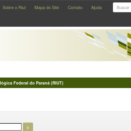
Sobre o Riut
Mapa do Site
Contato
Ajuda
lógica Federal do Paraná (RIUT)