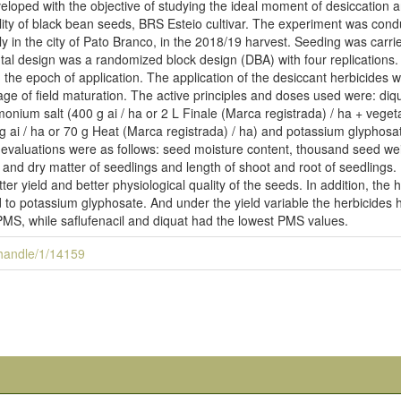
loped with the objective of studying the ideal moment of desiccation and
ity of black bean seeds, BRS Esteio cultivar. The experiment was conduc
y in the city of Pato Branco, in the 2018/19 harvest. Seeding was carr
al design was a randomized block design (DBA) with four replications
h the epoch of application. The application of the desiccant herbicide
ge of field maturation. The active principles and doses used were: diqu
monium salt (400 g ai / ha or 2 L Finale (Marca registrada) / ha + veget
g ai / ha or 70 g Heat (Marca registrada) / ha) and potassium glyphosa
 evaluations were as follows: seed moisture content, thousand seed weig
 and dry matter of seedlings and length of shoot and root of seedlings. 
etter yield and better physiological quality of the seeds. In addition, th
o potassium glyphosate. And under the yield variable the herbicides had
MS, while saflufenacil and diquat had the lowest PMS values.
i/handle/1/14159