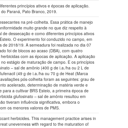
ferentes princípios ativos e épocas de aplicação.
 do Paraná, Pato Branco, 2019.
essecantes na pré-colheita. Essa prática de manejo
niformidade muito grande no que diz respeito à
l de dessecação e como diferentes princípios ativos
RS Esteio. O experimento foi conduzido no campo, em
 de 2018/19. A semeadura foi realizada no dia 07
zado foi de blocos ao acaso (DBA), com quatro
 herbicidas com as épocas de aplicação. A aplicação
 no estágio de maturação de campo. E os princípios
sinato – sal de amônio (400 g de i.a./ha ou 2 L de
ufenacil (49 g de i.a./ha ou 70 g de Heat (Marca
s avaliações pós-colheita foram as seguintes: grau de
nto acelerado, determinação de matéria verde e
e para a cultivar BRS Esteio, a primeira época de
bicida glufosinato – sal de amônio resultou em
ão tiveram influência significativa, embora o
m com os menores valores de PMS.
iccant herbicides. This management practice arises in
 great unevenness with regard to the maturation of