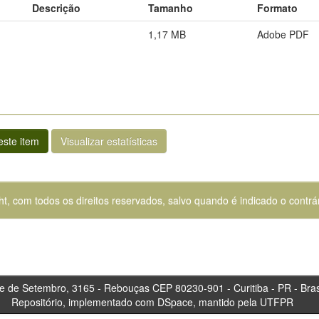
Descrição
Tamanho
Formato
1,17 MB
Adobe PDF
ste item
Visualizar estatísticas
ht, com todos os direitos reservados, salvo quando é indicado o contrár
tembro, 3165 - Rebouças CEP 80230-901 - Curitiba 
Repositório, implementado com DSpace, mantido pela UTFPR