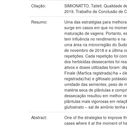
Citação:
SIMIONATTO, Tatieli. Qualidade de
2019. Trabalho de Conclusão de C
Resumo:
Uma das estratégias para melhorar
surge em casos em que no momento
maturação de vagens. Portanto, es
tem influência no rendimento e na 
uma área na microrregião do Sudoe
de novembro de 2018 e a última co
repetições. Cada repetição foi co
dos herbicidas dessecantes foi r
ativos e doses utilizadas foram: di
Finale (Mar5ca registrada)/ha + ól
registrada)/ha) e glifosato potáss
umidade das sementes, peso de mil
matéria seca de plântulas e compri
dessecação resultou em melhor ren
plântulas mais vigorosas em relação
glufosinato – sal de amônio tenha
Abstract:
One of the strategies to improve t
cases where it at the moment of ha