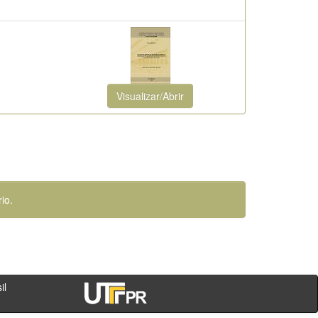
Visualizar/Abrir
io.
- PR - Brasil