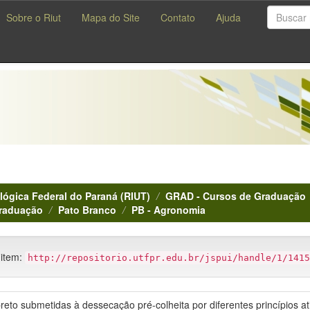
Sobre o Riut
Mapa do Site
Contato
Ajuda
lógica Federal do Paraná (RIUT)
GRAD - Cursos de Graduação
Graduação
Pato Branco
PB - Agronomia
 item:
http://repositorio.utfpr.edu.br/jspui/handle/1/1415
reto submetidas à dessecação pré-colheita por diferentes princípios a