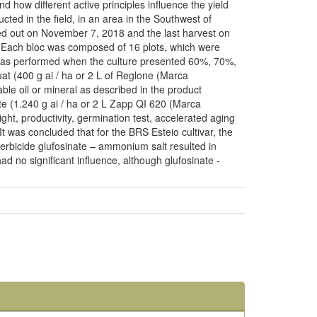
 how different active principles influence the yield
ted in the field, in an area in the Southwest of
ied out on November 7, 2018 and the last harvest on
. Each bloc was composed of 16 plots, which were
s was performed when the culture presented 60%, 70%,
at (400 g ai / ha or 2 L of Reglone (Marca
able oil or mineral as described in the product
te (1.240 g ai / ha or 2 L Zapp QI 620 (Marca
ht, productivity, germination test, accelerated aging
It was concluded that for the BRS Esteio cultivar, the
e herbicide glufosinate – ammonium salt resulted in
 no significant influence, although glufosinate -