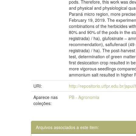
pods. Therefore, this work was deve
and physical and physiological qual
Paraná micro region, more precisel
February 19, 2019. The experiment
combinations of the herbicides wit
80% and 90% of the pods in the sta
registrada) / ha), glufosinate – am
recommendation), saflufenacil (49 
registrada) / ha). The post-harvest
test, determination of green matter
first desiccation crop resulted in b
more vigorous seedlings compared t
ammonium salt resulted in higher P
URI:
http://repositorio.utfpr.edu.br/jspu
Aparece nas
PB - Agronomia
coleções:
Arquivos associados a este item: