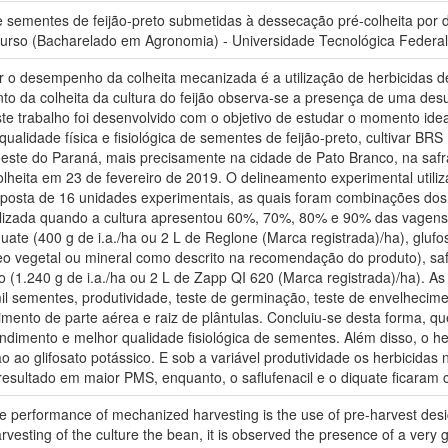
 sementes de feijão-preto submetidas à dessecação pré-colheita por di
urso (Bacharelado em Agronomia) - Universidade Tecnológica Federal
 o desempenho da colheita mecanizada é a utilização de herbicidas d
 da colheita da cultura do feijão observa-se a presença de uma desu
te trabalho foi desenvolvido com o objetivo de estudar o momento idea
qualidade física e fisiológica de sementes de feijão-preto, cultivar B
ste do Paraná, mais precisamente na cidade de Pato Branco, na safra
lheita em 23 de fevereiro de 2019. O delineamento experimental utili
mposta de 16 unidades experimentais, as quais foram combinações dos
ealizada quando a cultura apresentou 60%, 70%, 80% e 90% das vagens
quate (400 g de i.a./ha ou 2 L de Reglone (Marca registrada)/ha), glufo
eo vegetal ou mineral como descrito na recomendação do produto), safl
ico (1.240 g de i.a./ha ou 2 L de Zapp QI 620 (Marca registrada)/ha). A
 sementes, produtividade, teste de germinação, teste de envelhecime
mento de parte aérea e raiz de plântulas. Concluiu-se desta forma, qu
dimento e melhor qualidade fisiológica de sementes. Além disso, o her
 ao glifosato potássico. E sob a variável produtividade os herbicidas n
 resultado em maior PMS, enquanto, o saflufenacil e o diquate ficara
he performance of mechanized harvesting is the use of pre-harvest des
rvesting of the culture the bean, it is observed the presence of a very