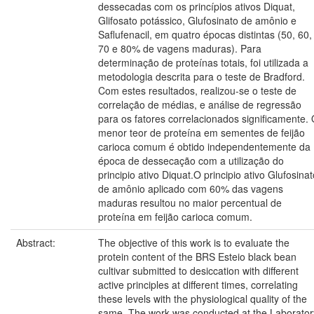
dessecadas com os princípios ativos Diquat,
Glifosato potássico, Glufosinato de amônio e
Saflufenacil, em quatro épocas distintas (50, 60,
70 e 80% de vagens maduras). Para
determinação de proteínas totais, foi utilizada a
metodologia descrita para o teste de Bradford.
Com estes resultados, realizou-se o teste de
correlação de médias, e análise de regressão
para os fatores correlacionados significamente.
menor teor de proteína em sementes de feijão
carioca comum é obtido independentemente da
época de dessecação com a utilização do
principio ativo Diquat.O principio ativo Glufosinat
de amônio aplicado com 60% das vagens
maduras resultou no maior percentual de
proteína em feijão carioca comum.
Abstract:
The objective of this work is to evaluate the
protein content of the BRS Esteio black bean
cultivar submitted to desiccation with different
active principles at different times, correlating
these levels with the physiological quality of the
same. The work was conducted at the Laborator