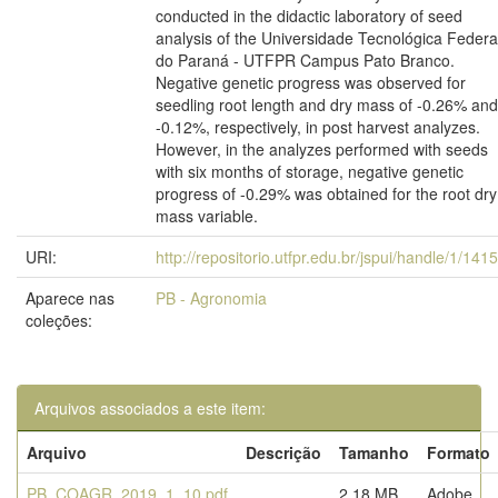
conducted in the didactic laboratory of seed
analysis of the Universidade Tecnológica Federa
do Paraná - UTFPR Campus Pato Branco.
Negative genetic progress was observed for
seedling root length and dry mass of -0.26% and
-0.12%, respectively, in post harvest analyzes.
However, in the analyzes performed with seeds
with six months of storage, negative genetic
progress of -0.29% was obtained for the root dry
mass variable.
URI:
http://repositorio.utfpr.edu.br/jspui/handle/1/141
Aparece nas
PB - Agronomia
coleções:
Arquivos associados a este item:
Arquivo
Descrição
Tamanho
Formato
PB_COAGR_2019_1_10.pdf
2,18 MB
Adobe