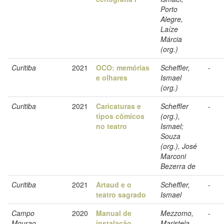
Porto
Alegre,
Laíze
Márcia
(org.)
Curitiba
2021
OCO: memórias
Scheffler,
-
e olhares
Ismael
(org.)
Curitiba
2021
Caricaturas e
Scheffler
-
tipos cômicos
(org.),
no teatro
Ismael;
Souza
(org.), José
Marconi
Bezerra de
Curitiba
2021
Artaud e o
Scheffler,
-
teatro sagrado
Ismael
Campo
2020
Manual de
Mezzomo,
-
Mourao
instalação,
Maristela