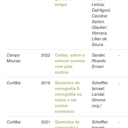
tempo
Letícia;
Dall'Agnol,
Caroline;
Sartori,
Glauber;
Vismara,
Lilian de
Souza
Campo
2022
Codas: sobre o
Sander,
-
Mourao
crescer ouvinte
Ricardo
com pais
Ernani
surdos
Curitiba
2016
Questões de
Scheffler,
-
cenografia II:
Ismael;
cenografia no
Landal,
teatro e em
Simone
outros
(org.)
contextos
Curitiba
2021
Questões de
Scheffler,
-
cenografia I
Ismael;