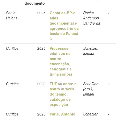
documento
Santa
2025
Geoatlas-BP3:
Rocha,
-
Helena
atlas
Anderson
geoambiental e
Sandro da
agropecuário da
bacia do Paraná
3
Curitiba
2025
Processos
Scheffler,
-
criativos no
Ismael
teatro:
encenação,
cenografia e
trilha sonora
Curitiba
2023
TUT 50 anos: o
Scheffler
-
teatro através
(org.),
do tempo:
Ismael
catálogo da
exposição
Curitiba
2025
Parte: Antonio
Scheffler
-