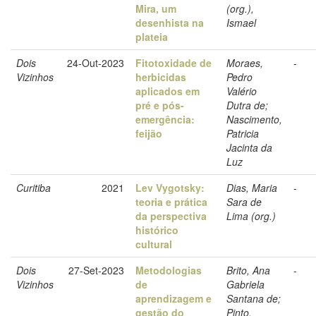
Mira, um
(org.),
desenhista na
Ismael
plateia
Dois
24-Out-2023
Fitotoxidade de
Moraes,
-
Vizinhos
herbicidas
Pedro
aplicados em
Valério
pré e pós-
Dutra de;
emergência:
Nascimento,
feijão
Patricia
Jacinta da
Luz
Curitiba
2021
Lev Vygotsky:
Dias, Maria
-
teoria e prática
Sara de
da perspectiva
Lima (org.)
histórico
cultural
Dois
27-Set-2023
Metodologias
Brito, Ana
-
Vizinhos
de
Gabriela
aprendizagem e
Santana de;
gestão do
Pinto,