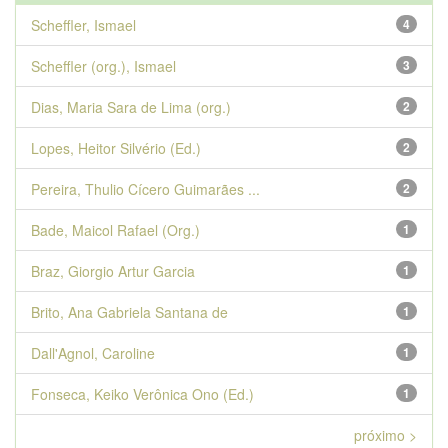
Scheffler, Ismael
4
Scheffler (org.), Ismael
3
Dias, Maria Sara de Lima (org.)
2
Lopes, Heitor Silvério (Ed.)
2
Pereira, Thulio Cícero Guimarães ...
2
Bade, Maicol Rafael (Org.)
1
Braz, Giorgio Artur Garcia
1
Brito, Ana Gabriela Santana de
1
Dall'Agnol, Caroline
1
Fonseca, Keiko Verônica Ono (Ed.)
1
próximo >