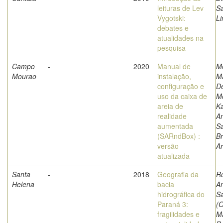
leituras de Lev
S
Vygotski:
Li
debates e
atualidades na
pesquisa
Campo
-
2020
Manual de
M
Mourao
instalação,
Ma
configuração e
D
uso da caixa de
M
areia de
K
realidade
An
aumentada
Sa
(SARndBox) :
Br
versão
Ar
atualizada
Santa
-
2018
Geografia da
R
Helena
bacia
A
hidrográfica do
S
Paraná 3:
(O
fragilidades e
Ma