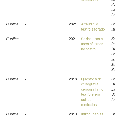
Po
La
(o
Curitiba
-
2021
Artaud e o
Sc
teatro sagrado
Is
Curitiba
-
2021
Caricaturas e
Sc
tipos cômicos
(o
no teatro
Is
So
J
M
Be
Curitiba
-
2016
Questões de
Sc
cenografia II:
Is
cenografia no
La
teatro e em
S
outros
(o
contextos
Curitiba
-
2019
Introdução às
Di