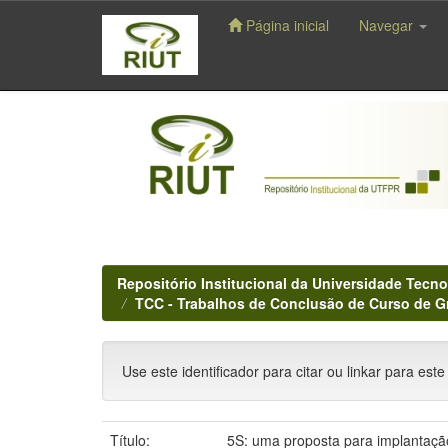
Página inicial
Navegar
Skip
navigation
Repositório Institucional da Universidade Tecno
TCC - Trabalhos de Conclusão de Curso de 
Use este identificador para citar ou linkar para este
Título:
5S: uma proposta para implantaçã