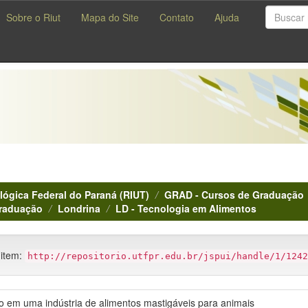
Sobre o Riut
Mapa do Site
Contato
Ajuda
lógica Federal do Paraná (RIUT)
GRAD - Cursos de Graduação
Graduação
Londrina
LD - Tecnologia em Alimentos
 item:
http://repositorio.utfpr.edu.br/jspui/handle/1/1242
o em uma indústria de alimentos mastigáveis para animais