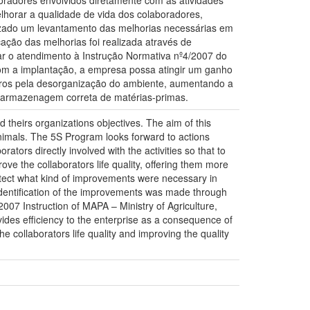
oradores envolvidos diretamente com as atividades
horar a qualidade de vida dos colaboradores,
lizado um levantamento das melhorias necessárias em
ação das melhorias foi realizada através de
car o atendimento à Instrução Normativa nº4/2007 do
com a implantação, a empresa possa atingir um ganho
erros pela desorganização do ambiente, aumentando a
e armazenagem correta de matérias-primas.
theirs organizations objectives. The aim of this
nimals. The 5S Program looks forward to actions
rators directly involved with the activities so that to
ve the collaborators life quality, offering them more
 detect what kind of improvements were necessary in
dentification of the improvements was made through
/2007 Instruction of MAPA – Ministry of Agriculture,
ides efficiency to the enterprise as a consequence of
he collaborators life quality and improving the quality