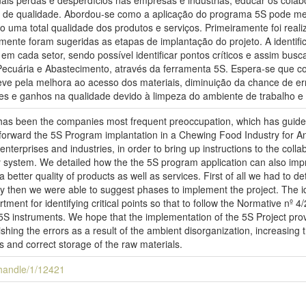
is perdas e desperdícios nas empresas e indústrias, educar os colab
a de qualidade. Abordou-se como a aplicação do programa 5S pode mel
o uma total qualidade dos produtos e serviços. Primeiramente foi rea
ente foram sugeridas as etapas de implantação do projeto. A identific
em cada setor, sendo possível identificar pontos críticos e assim bus
 Pecuária e Abastecimento, através da ferramenta 5S. Espera-se que 
deve pela melhora ao acesso dos materiais, diminuição da chance de 
res e ganhos na qualidade devido à limpeza do ambiente de trabalho 
y has been the companies most frequent preoccupation, which has guided 
 forward the 5S Program implantation in a Chewing Food Industry for A
nterprises and industries, in order to bring up instructions to the collabo
y system. We detailed how the the 5S program application can also impro
 a better quality of products as well as services. First of all we had to
then we were able to suggest phases to implement the project. The i
ment for identifying critical points so that to follow the Normative nº 4
5S instruments. We hope that the implementation of the 5S Project prov
nishing the errors as a result of the ambient disorganization, increasing t
s and correct storage of the raw materials.
i/handle/1/12421