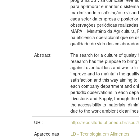
programa 5S visa combater eventua
para aprimorar e manter o sistem
maximizando a satisfação e visand
cada setor da empresa e posteriorm
observações periódicas realizadas 
MAPA – Ministério da Agricultura,
na eficiência operacional que se 
qualidade de vida dos colaborado
Abstract:
The search for a culture of qualit
research has the purpose to bring
against eventual loss and waste in e
improve and to maintain the qualit
satisfaction and this way aiming to
each company department and only 
periodic observations in each depart
Livestock and Supply, through the 
the accessibility to materials, dimi
due to the work ambient cleanlines
URI:
http://repositorio.utfpr.edu.br/jspu
Aparece nas
LD - Tecnologia em Alimentos