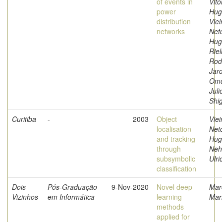
of events in
Vito
power
Hug
distribution
Viei
networks
Net
Hug
Riel
Rod
Jar
Omo
Juli
Shi
Curitiba
-
2003
Object
Viei
localisation
Net
and tracking
Hug
through
Neh
subsymbolic
Ulri
classification
Dois
Pós-Graduação
9-Nov-2020
Novel deep
Mar
Vizinhos
em Informática
learning
Mar
methods
applied for