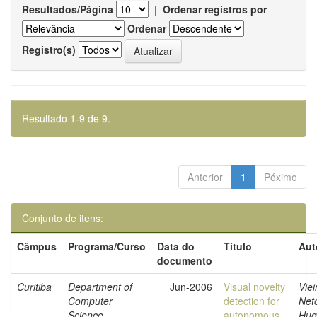
Resultados/Página
|
Ordenar registros por
Ordenar
Registro(s)
Resultado 1-9 de 9.
Anterior
1
Póximo
Conjunto de itens:
Câmpus
Programa/Curso
Data do
Título
Aut
documento
Curitiba
Department of
Jun-2006
Visual novelty
Viei
Computer
detection for
Net
Science
autonomous
Hug