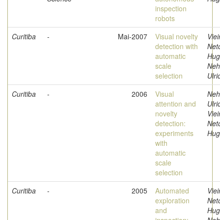
inspection
robots
Curitiba
-
Mai-2007
Visual novelty
Viei
detection with
Net
automatic
Hug
scale
Neh
selection
Ulri
Curitiba
-
2006
Visual
Neh
attention and
Ulri
novelty
Viei
detection:
Net
experiments
Hug
with
automatic
scale
selection
Curitiba
-
2005
Automated
Viei
exploration
Net
and
Hug