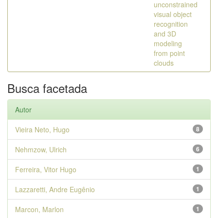
unconstrained
visual object
recognition
and 3D
modeling
from point
clouds
Busca facetada
Autor
Vieira Neto, Hugo
8
Nehmzow, Ulrich
6
Ferreira, Vitor Hugo
1
Lazzaretti, Andre Eugênio
1
Marcon, Marlon
1