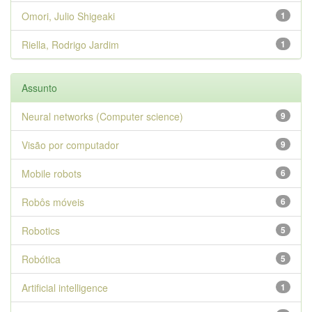
Omori, Julio Shigeaki
1
Riella, Rodrigo Jardim
1
Assunto
Neural networks (Computer science)
9
Visão por computador
9
Mobile robots
6
Robôs móveis
6
Robotics
5
Robótica
5
Artificial intelligence
1