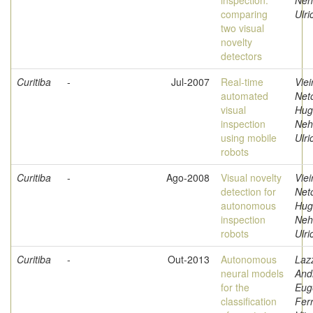
inspection:
Neh
comparing
Ulri
two visual
novelty
detectors
Curitiba
-
Jul-2007
Real-time
Viei
automated
Net
visual
Hug
inspection
Neh
using mobile
Ulri
robots
Curitiba
-
Ago-2008
Visual novelty
Viei
detection for
Net
autonomous
Hug
inspection
Neh
robots
Ulri
Curitiba
-
Out-2013
Autonomous
Lazz
neural models
And
for the
Eug
classification
Ferr