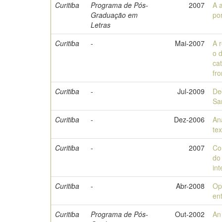
Curitiba
Programa de Pós-
2007
A 
Graduação em
po
Letras
Curitiba
-
Mai-2007
A 
o 
ca
fr
Curitiba
-
Jul-2009
De
Sa
Curitiba
-
Dez-2006
An
te
Curitiba
-
2007
Co
do
int
Curitiba
-
Abr-2008
Op
en
Curitiba
Programa de Pós-
Out-2002
An