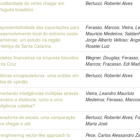
auxiliaridade do verbo chegar em
Bertucci, Roberlei Alves
rtuguês brasileiro
representatividade das exportações para
Ferasso, Marcos; Vieira, L
desenvolvimento local do extremo-oeste
Mauricio Medeiros; Saldan
tarinense: um estudo na região
Jorge Alberto Velloso; Angs
onteiriça de Santa Catarina
Roselei Luiz
cisões financeiras na empresa biscoitos
Wegner, Douglas; Ferasso,
nta Cruz
Marcos; Fracasso, Edi Mad
áforas encapsuladoras: uma análise em
Bertucci, Roberlei Alves
xtos de opinião
nectando inteligências múltiplas através
Vieira, Leandro Mauricio
 ensino a distância: rumo a uma
Medeiros; Ferasso, Marco
eligência coletiva?
eradores de escala: uma comparação
Bertucci, Roberlei Alves; Fo
tre chegar e até
Maria José
 engineering vector-like approach to
Pece, Carlos Alessandro Za