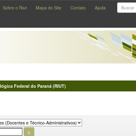
Sobre o Riut
Mapa do Site
Contato
Ajuda
lógica Federal do Paraná (RIUT)