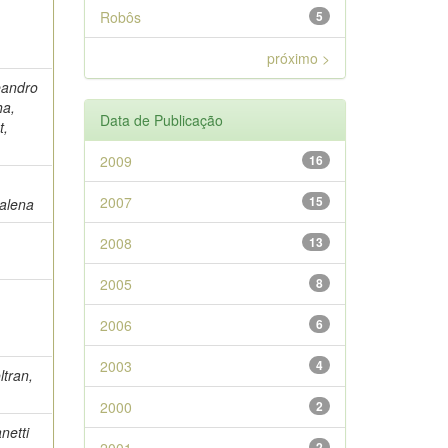
Robôs
5
próximo >
eandro
ha,
Data de Publicação
t,
2009
16
2007
15
alena
2008
13
2005
8
s
2006
6
2003
4
ltran,
2000
2
netti
2