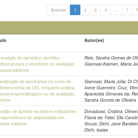
Anterior
1
2
3
4
...
7
tulo
Autor(es)
ransição do periódico científico
Reis, Sandra Gomes de Oli
dicional para o eletrônico na avaliação
Giannasi-Kaimen, Maria Júl
 pesquisadores
realização de seminários no curso de
Giannasi, Maria Júlia; Di Ch
blioteconomia da UEL enquanto prática
Ivone Guerreiro; Cruz, Vil
 ensino/aprendizagem ou de avaliação
Aparecida Gimenes da; Rei
scente
Sandra Gomes de Oliveira
estão de lipídios na dieta e indicadores
Donadussi, Cristina; Olivei
tropométricos de adiposidade em
Flávia de; Fatel, Elis Carol
iciais militares
Souza; Dichi, Jane Bandeir
Dichi, Isaias