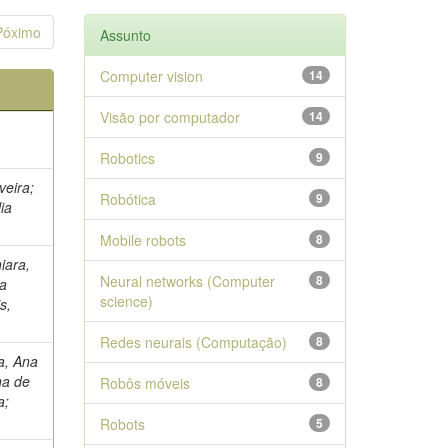
Póximo
Assunto
Computer vision
14
Visão por computador
14
Robotics
9
veira;
Robótica
9
ia
Mobile robots
8
iara,
Neural networks (Computer
8
ma
science)
s,
Redes neurais (Computação)
8
ra, Ana
ina de
Robôs móveis
8
a;
Robots
5