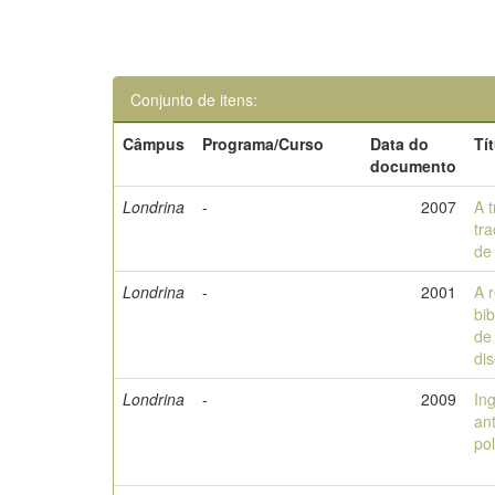
Conjunto de itens:
Câmpus
Programa/Curso
Data do
Tí
documento
Londrina
-
2007
A t
tra
de
Londrina
-
2001
A 
bi
de
di
Londrina
-
2009
Ing
an
pol