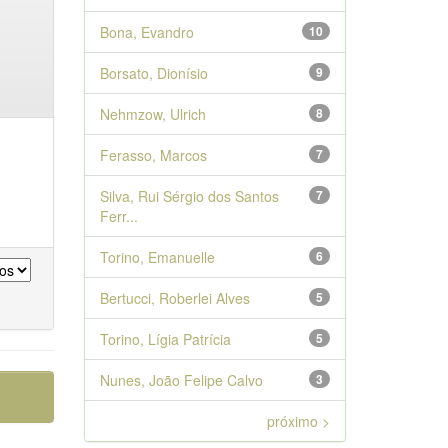
Bona, Evandro
10
Borsato, Dionísio
9
Nehmzow, Ulrich
8
Ferasso, Marcos
7
Silva, Rui Sérgio dos Santos
7
Ferr...
Torino, Emanuelle
6
Bertucci, Roberlei Alves
5
Torino, Lígia Patrícia
5
Nunes, João Felipe Calvo
3
próximo >