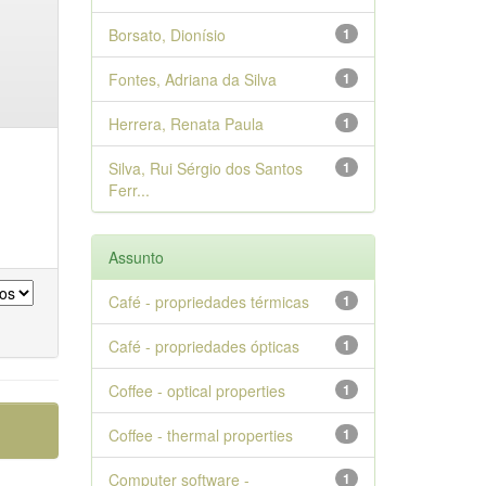
Borsato, Dionísio
1
Fontes, Adriana da Silva
1
Herrera, Renata Paula
1
Silva, Rui Sérgio dos Santos
1
Ferr...
Assunto
Café - propriedades térmicas
1
Café - propriedades ópticas
1
Coffee - optical properties
1
Coffee - thermal properties
1
Computer software -
1