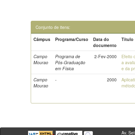
Conjunto de itens:
Câmpus
Programa/Curso
Data do
Título
documento
Campo
Programa de
2-Fev-2000
Efeito 
Mourao
Pós-Graduação
a aval
em Física
e da p
Campo
-
2000
Aplica
Mourao
método
Av. Sete de Se