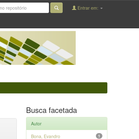
Entrar em:
Busca facetada
Autor
Bona, Evandro
1