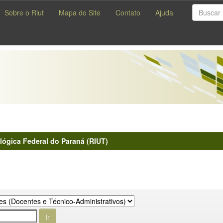
Sobre o Riut
Mapa do Site
Contato
Ajuda
lógica Federal do Paraná (RIUT)