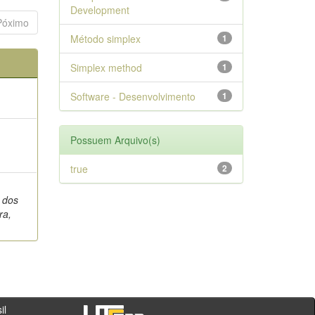
Development
Póximo
Método simplex
1
Simplex method
1
Software - Desenvolvimento
1
Possuem Arquivo(s)
true
2
o dos
ra,
- PR - Brasil