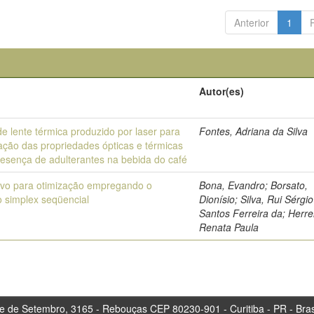
Anterior
1
Autor(es)
de lente térmica produzido por laser para
Fontes, Adriana da Silva
iação das propriedades ópticas e térmicas
resença de adulterantes na bebida do café
tivo para otimização empregando o
Bona, Evandro; Borsato,
 simplex seqüencial
Dionísio; Silva, Rui Sérgi
Santos Ferreira da; Herre
Renata Paula
tembro, 3165 - Rebouças CEP 80230-901 - Curitiba 