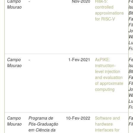
Campo
-
Nov-2020
Risk-5:
Fe
Mourao
controlled
Is
approximations
Bi
for RISC-V
Fa
Fi
Jo
Wa
L
Fr
Campo
-
1-Fev-2021
AxPIKE:
Fe
Mourao
instruction-
Is
level injection
Bi
and evaluation
Fa
of approximate
Fi
computing
Jo
Wa
L
Fr
Campo
Programa de
10-Fev-2022
Software and
Fa
Mourao
Pós-Graduação
hardware
Fi
em Ciência da
interfaces for