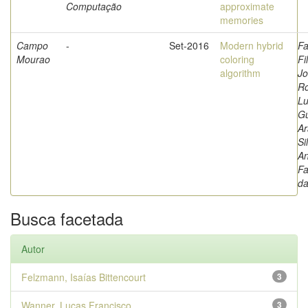
Computação
approximate
memories
Campo
-
Set-2016
Modern hybrid
Fa
Mourao
coloring
Fi
algorithm
Jo
Ro
Lu
G
Ar
Si
A
Fa
d
Busca facetada
Autor
Felzmann, Isaías Bittencourt
3
Wanner, Lucas Francisco
3