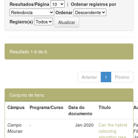
Resultados/Página
|
Ordenar registros por
Ordenar
Registro(s)
Resultado 1-6 de 6.
Anterior
1
Póximo
Conjunto de itens:
Câmpus
Programa/Curso
Data do
Título
Au
documento
Campo
-
Jan-2020
Can the hybrid
Fa
Mourao
colouring
Fi
algorithm take
Jo