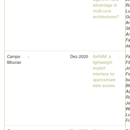
advantage of
Ro
multi-core
Lu
architectures?
G
Ar
Si
A
Fa
d
Campo
-
Dez-2020
AxRAM: a
Fa
Mourao
lightweight
Fi
implicit
Jo
interface for
Fe
approximate
Is
data access
Bi
Az
Ro
Ja
Wa
L
Fr