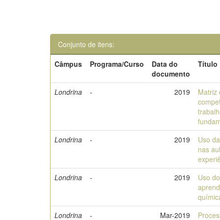
Conjunto de itens:
Câmpus
Programa/Curso
Data do
Título
documento
Londrina
-
2019
Matriz 
compet
trabal
fundam
Londrina
-
2019
Uso da
nas au
experi
Londrina
-
2019
Uso do
aprend
químic
Londrina
-
Mar-2019
Proces