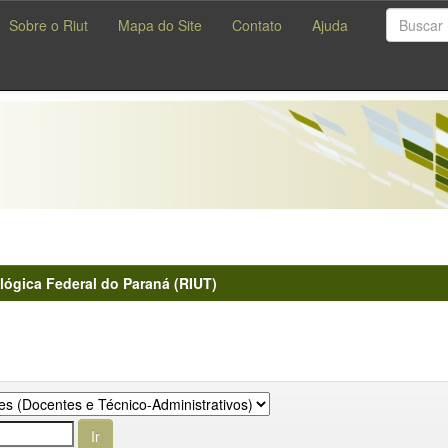
Sobre o Riut
Mapa do Site
Contato
Ajuda
lógica Federal do Paraná (RIUT)