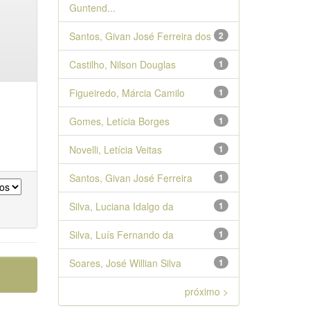
Guntend...
Santos, Givan José Ferreira dos
2
Castilho, Nilson Douglas
1
Figueiredo, Márcia Camilo
1
Gomes, Letícia Borges
1
Novelli, Letícia Veitas
1
Santos, Givan José Ferreira
1
Silva, Luciana Idalgo da
1
Silva, Luís Fernando da
1
Soares, José Willian Silva
1
próximo >