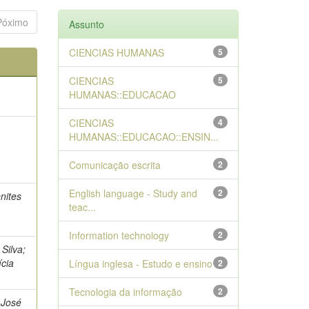
Póximo
Assunto
CIENCIAS HUMANAS
5
CIENCIAS
5
HUMANAS::EDUCACAO
CIENCIAS
4
HUMANAS::EDUCACAO::ENSIN...
Comunicação escrita
2
English language - Study and
2
nites
teac...
Information technology
2
Silva;
ícia
Língua inglesa - Estudo e ensino
2
Tecnologia da informação
2
 José