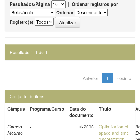
Resultados/Página
|
Ordenar registros por
Ordenar
Registro(s)
Resultado 1-1 de 1.
Anterior
1
Póximo
Conjunto de itens:
Câmpus
Programa/Curso
Data do
Título
Au
documento
Campo
-
Jul-2006
Optimization of
Bo
Mourao
space and time
Ev
discretization
Si