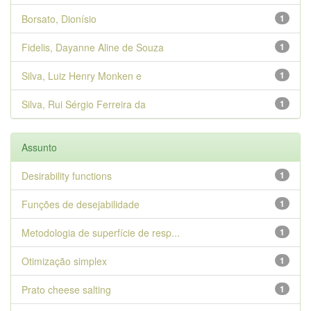
Borsato, Dionísio
1
Fidelis, Dayanne Aline de Souza
1
Silva, Luiz Henry Monken e
1
Silva, Rui Sérgio Ferreira da
1
Assunto
Desirability functions
1
Funções de desejabilidade
1
Metodologia de superfície de resp...
1
Otimização simplex
1
Prato cheese salting
1