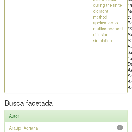
during the finite
H
element
M
method
e;
application to
Bo
multicomponent
Di
diffusion
Si
simulation
Sé
Fe
da
Fi
D
Al
So
Ar
Ad
Busca facetada
Autor
Araújo, Adriana
1