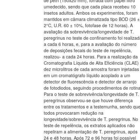
de petri (150x20 mm), forrada com papel filtro
umedecido, sendo que cada placa recebeu 10
insetos adultos. Ambos os experimentos, foram
mantidos em câmara climatizada tipo BOD (26 ±
2°C, U.R. 60 ± 10%, fotofase de 12 horas). A
avaliação da sobrevivência/longevidade de T.
peregrinus no teste de confinamento foi realizad
a cada 6 horas, e, para a avaliação do número
de deposições fecais do teste de repelência,
realizou- a cada 24 horas. Para a realização da
Cromatografia Líquida de Alta Eficiência (CLAE)
dez microlitros de cada amostra foram injetadas
em um cromatógrafo líquido acoplado a um
detector de fluorescência e detector de arranjo
de fotodiodos, seguindo procedimentos de rotina
Para o teste de sobrevivência/longevidade de T.
peregrinus observou-se que houve diferença
entre os tratamentos e a testemunha, sendo qu
todos provocaram redução na
longevidade/sobrevivência de T. peregrinus. No
teste de repelência, os extratos aplicados não
repeliram a alimentação de T. peregrinus, após
24 e 48 horas. Após 72 e 96 horas foi possível