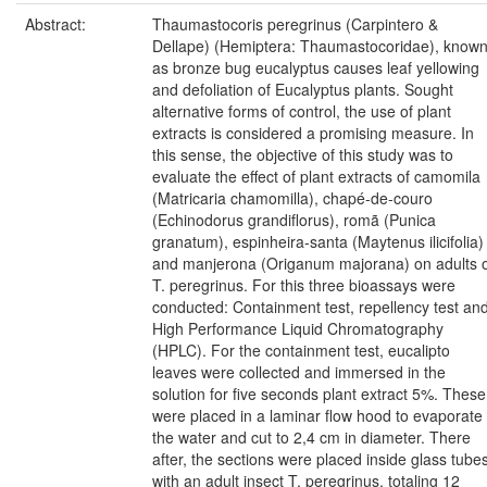
Abstract:
Thaumastocoris peregrinus (Carpintero &
Dellape) (Hemiptera: Thaumastocoridae), know
as bronze bug eucalyptus causes leaf yellowing
and defoliation of Eucalyptus plants. Sought
alternative forms of control, the use of plant
extracts is considered a promising measure. In
this sense, the objective of this study was to
evaluate the effect of plant extracts of camomila
(Matricaria chamomilla), chapé-de-couro
(Echinodorus grandiflorus), romã (Punica
granatum), espinheira-santa (Maytenus ilicifolia)
and manjerona (Origanum majorana) on adults 
T. peregrinus. For this three bioassays were
conducted: Containment test, repellency test an
High Performance Liquid Chromatography
(HPLC). For the containment test, eucalipto
leaves were collected and immersed in the
solution for five seconds plant extract 5%. These
were placed in a laminar flow hood to evaporate
the water and cut to 2,4 cm in diameter. There
after, the sections were placed inside glass tubes
with an adult insect T. peregrinus, totaling 12