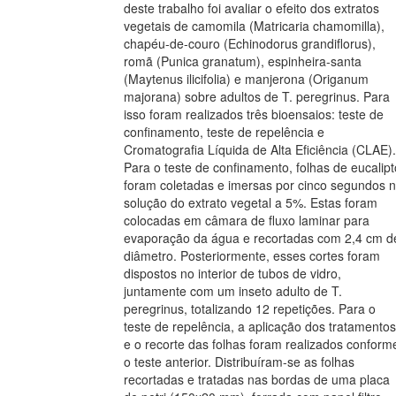
deste trabalho foi avaliar o efeito dos extratos
vegetais de camomila (Matricaria chamomilla),
chapéu-de-couro (Echinodorus grandiflorus),
romã (Punica granatum), espinheira-santa
(Maytenus ilicifolia) e manjerona (Origanum
majorana) sobre adultos de T. peregrinus. Para
isso foram realizados três bioensaios: teste de
confinamento, teste de repelência e
Cromatografia Líquida de Alta Eficiência (CLAE).
Para o teste de confinamento, folhas de eucalipt
foram coletadas e imersas por cinco segundos 
solução do extrato vegetal a 5%. Estas foram
colocadas em câmara de fluxo laminar para
evaporação da água e recortadas com 2,4 cm d
diâmetro. Posteriormente, esses cortes foram
dispostos no interior de tubos de vidro,
juntamente com um inseto adulto de T.
peregrinus, totalizando 12 repetições. Para o
teste de repelência, a aplicação dos tratamentos
e o recorte das folhas foram realizados conform
o teste anterior. Distribuíram-se as folhas
recortadas e tratadas nas bordas de uma placa