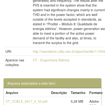
generated) and frequency. The results after the
PVS is inserted in the system show that the
system had significant changes mainly in current
THD and in the power factor, which are well
outside of the levels accepted in standards, as
stated in “Prodist – Módulo 8: Qualidade de
energia elétrica”. However, power generation wa
able to meet a portion of the active power
demand of the facility and also, at times, to
transmit the surplus to the grid.
URI:
http://repositorio.utfpr.edu.br/jspui/handle/1/100
Aparece nas
CT - Engenharia Elétrica
coleções:
Arquivos associados a este item:
Arquivo
Descrição
Tamanho
Formato
CT_COELE_2017_2_03.pdf
5,28 MB
Adobe