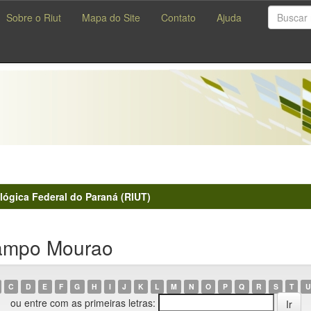
Sobre o Riut
Mapa do Site
Contato
Ajuda
lógica Federal do Paraná (RIUT)
ampo Mourao
C
D
E
F
G
H
I
J
K
L
M
N
O
P
Q
R
S
T
U
ou entre com as primeiras letras: