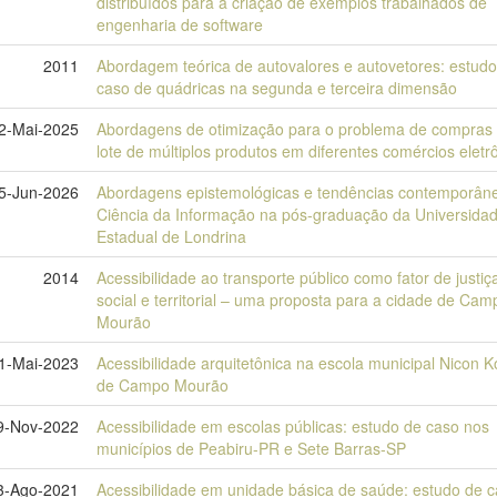
distribuídos para a criação de exemplos trabalhados de
engenharia de software
2011
Abordagem teórica de autovalores e autovetores: estudo
caso de quádricas na segunda e terceira dimensão
2-Mai-2025
Abordagens de otimização para o problema de compras
lote de múltiplos produtos em diferentes comércios eletr
5-Jun-2026
Abordagens epistemológicas e tendências contemporân
Ciência da Informação na pós-graduação da Universida
Estadual de Londrina
2014
Acessibilidade ao transporte público como fator de justiç
social e territorial – uma proposta para a cidade de Cam
Mourão
1-Mai-2023
Acessibilidade arquitetônica na escola municipal Nicon 
de Campo Mourão
9-Nov-2022
Acessibilidade em escolas públicas: estudo de caso nos
municípios de Peabiru-PR e Sete Barras-SP
3-Ago-2021
Acessibilidade em unidade básica de saúde: estudo de 