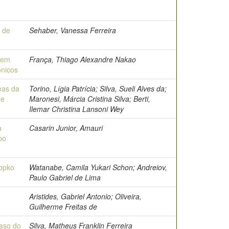
 de
Sehaber, Vanessa Ferreira
 em
França, Thiago Alexandre Nakao
ônicos
eas da
Torino, Lígia Patrícia; Silva, Sueli Alves da;
de
Maronesi, Márcia Cristina Silva; Berti,
Ilemar Christina Lansoni Wey
a
Casarin Junior, Amauri
po
Kopko
Watanabe, Camila Yukari Schon; Andreiov,
Paulo Gabriel de Lima
Aristides, Gabriel Antonio; Oliveira,
Guilherme Freitas de
caso do
Silva, Matheus Franklin Ferreira