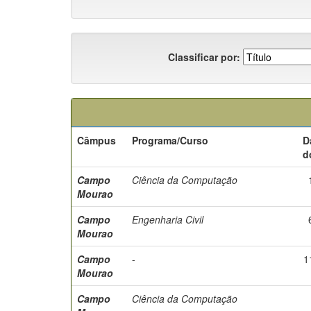
Classificar por:
Câmpus
Programa/Curso
D
d
Campo
Ciência da Computação
Mourao
Campo
Engenharia Civil
Mourao
Campo
-
1
Mourao
Campo
Ciência da Computação