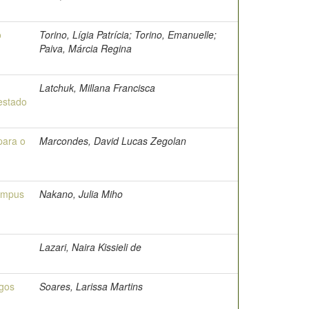
o
Torino, Lígia Patrícia; Torino, Emanuelle;
Paiva, Márcia Regina
Latchuk, Millana Francisca
estado
para o
Marcondes, David Lucas Zegolan
câmpus
Nakano, Julia Miho
Lazari, Naira Kissieli de
igos
Soares, Larissa Martins