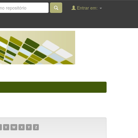
Entrar em:
V
W
X
Y
Z