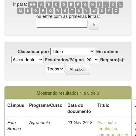
Ir para:
0-9
A
B
C
D
E
F
G
H
I
J
K
L
M
N
O
P
Q
R
S
T
U
V
W
X
Y
Z
ou entre com as primeiras letras:
Classificar por:
Em ordem:
Resultados/Página
Registro(s):
Mostrando resultados 1 a 3 de 3
Câmpus
Programa/Curso
Data do
Título
documento
Pato
Agronomia
23-Nov-2018
Avaliação
Branco
fenológica,
componentes de