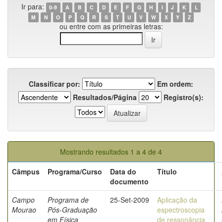
Ir para:
0-9
A
B
C
D
E
F
G
H
I
J
K
L
M
N
O
P
Q
R
S
T
U
V
W
X
Y
Z
ou entre com as primeiras letras:
Classificar por:
Em ordem:
Resultados/Página
Registro(s):
Mostrando resultados 1 a 4 de 4
Câmpus
Programa/Curso
Data do
Título
documento
Campo
Programa de
25-Set-2009
Aplicação da
Mourao
Pós-Graduação
espectroscopia
em Física
de ressonância