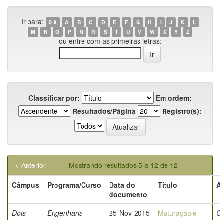
Ir para:
0-9
A
B
C
D
E
F
G
H
I
J
K
L
M
N
O
P
Q
R
S
T
U
V
W
X
Y
Z
ou entre com as primeiras letras:
Classificar por:
Em ordem:
Resultados/Página
Registro(s):
< Anterior
Mostrando resultados 5 a 12 de 12
Câmpus
Programa/Curso
Data do
Título
A
documento
Dois
Engenharia
25-Nov-2015
Maturação e
C