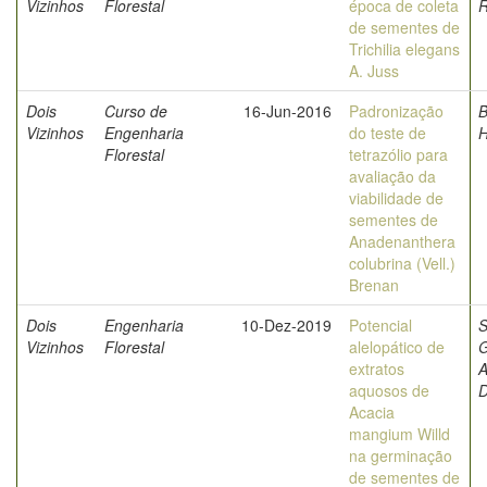
Vizinhos
Florestal
época de coleta
R
de sementes de
Trichilia elegans
A. Juss
Dois
Curso de
16-Jun-2016
Padronização
B
Vizinhos
Engenharia
do teste de
H
Florestal
tetrazólio para
avaliação da
viabilidade de
sementes de
Anadenanthera
colubrina (Vell.)
Brenan
Dois
Engenharia
10-Dez-2019
Potencial
S
Vizinhos
Florestal
alelopático de
G
extratos
A
aquosos de
D
Acacia
mangium Willd
na germinação
de sementes de