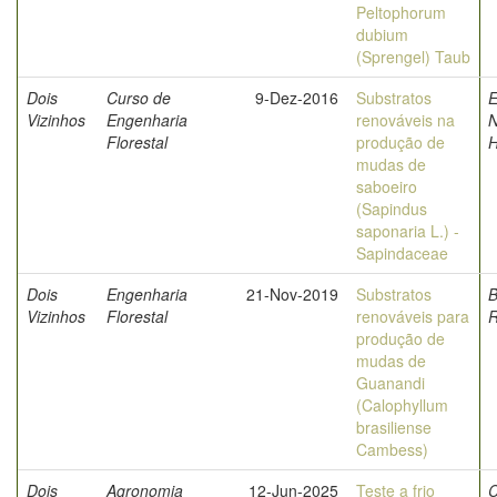
Peltophorum
dubium
(Sprengel) Taub
Dois
Curso de
9-Dez-2016
Substratos
E
Vizinhos
Engenharia
renováveis na
N
Florestal
produção de
H
mudas de
saboeiro
(Sapindus
saponaria L.) -
Sapindaceae
Dois
Engenharia
21-Nov-2019
Substratos
B
Vizinhos
Florestal
renováveis para
produção de
mudas de
Guanandi
(Calophyllum
brasiliense
Cambess)
Dois
Agronomia
12-Jun-2025
Teste a frio
C