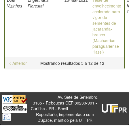
Dois
Engenharia
20-Mai-2022
Teste de
G
Vizinhos
Florestal
envelhecimento
K
acelerado para
O
vigor de
sementes de
jacaranda-
branco
(Machaerium
paraguariense
Hassl)
< Anterior
Mostrando resultados 5 a 12 de 12
Av. Sete de Setembro,
3165 - Rebouças CEP 80230-901 -
Curitiba - PR - Brasil
Repositório, implementado com
DSpace, mantido pela UTFPR