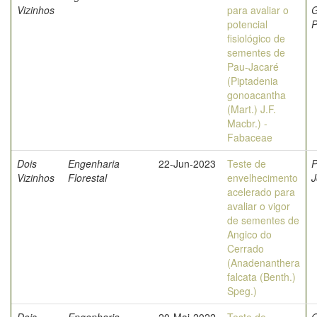
Vizinhos
para avaliar o
G
potencial
P
fisiológico de
sementes de
Pau-Jacaré
(Piptadenia
gonoacantha
(Mart.) J.F.
Macbr.) -
Fabaceae
Dois
Engenharia
22-Jun-2023
Teste de
P
Vizinhos
Florestal
envelhecimento
J
acelerado para
avaliar o vigor
de sementes de
Angico do
Cerrado
(Anadenanthera
falcata (Benth.)
Speg.)