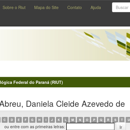
Sobre o Riut
Mapa do Site
Contato
Ajuda
lógica Federal do Paraná (RIUT)
Abreu, Daniela Cleide Azevedo de
C
D
E
F
G
H
I
J
K
L
M
N
O
P
Q
R
S
T
U
ou entre com as primeiras letras: