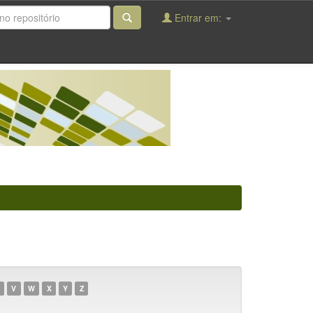
Entrar em:
V
W
X
Y
Z