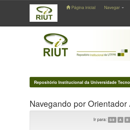
Página inicial
Navegar
Skip
navigation
Repositório Institucional da Universidade Tecno
Navegando por Orientador 
Ir para:
0-9
A
B