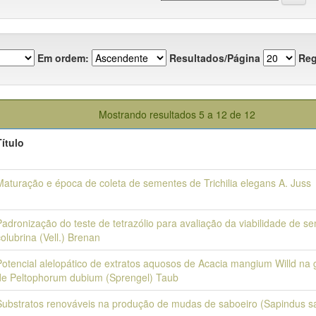
Em ordem:
Resultados/Página
Reg
Mostrando resultados 5 a 12 de 12
Título
Maturação e época de coleta de sementes de Trichilia elegans A. Juss
Padronização do teste de tetrazólio para avaliação da viabilidade de
colubrina (Vell.) Brenan
Potencial alelopático de extratos aquosos de Acacia mangium Willd n
de Peltophorum dubium (Sprengel) Taub
Substratos renováveis na produção de mudas de saboeiro (Sapindus sa