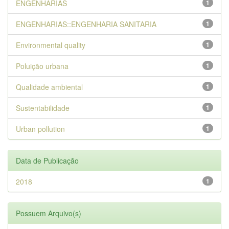
ENGENHARIAS
1
ENGENHARIAS::ENGENHARIA SANITARIA
1
Environmental quality
1
Poluição urbana
1
Qualidade ambiental
1
Sustentabilidade
1
Urban pollution
1
Data de Publicação
2018
1
Possuem Arquivo(s)