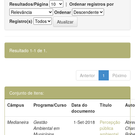
Resultados/Página
|
Ordenar registros por
Ordenar
Registro(s)
Resultado 1-1 de 1.
Anterior
1
Póximo
Conjunto de itens:
Câmpus
Programa/Curso
Data do
Título
Auto
documento
Medianeira
Gestão
1-Set-2018
Percepção
Abre
Ambiental em
pública
Char
Municípios
ambiental
Robe