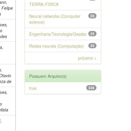
ann,
TERRA::FISICA
 Felipe
a
Neural networks (Computer
26
science)
ves,
vo
Engenharia/Tecnologia/Gestão
25
ndes
Redes neurais (Computação)
25
a,
próximo >
a,
Otavio
Possuem Arquivo(s)
eza de
true
336
ves,
o
lista
,