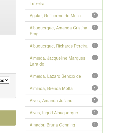
Teixeira
Aguiar, Guilherme de Mello
1
Albuquerque, Amanda Cristina
1
Frag...
Albuquerque, Richards Pereira
1
Almeida, Jacqueline Marques
1
Lara de
Almeida, Lazaro Benicio de
1
Alminda, Brenda Motta
1
Alves, Amanda Juliane
1
Alves, Ingrid Albuquerque
1
Amador, Bruna Oenning
1