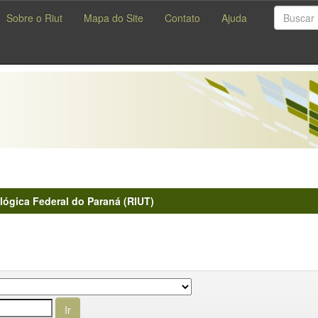
Sobre o Riut
Mapa do Site
Contato
Ajuda
lógica Federal do Paraná (RIUT)