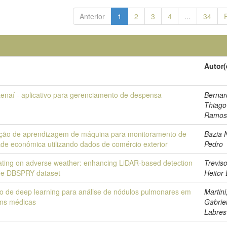
Anterior
1
2
3
4
...
34
o
Autor(
enaí - aplicativo para gerenciamento de despensa
Bernar
Thiago
Ramo
ação de aprendizagem de máquina para monitoramento de
Bazia 
ade econômica utilizando dados de comércio exterior
Pedro
ating on adverse weather: enhancing LiDAR-based detection
Treviso
the DBSPRY dataset
Heitor
o de deep learning para análise de nódulos pulmonares em
Martini
ns médicas
Gabrie
Labres