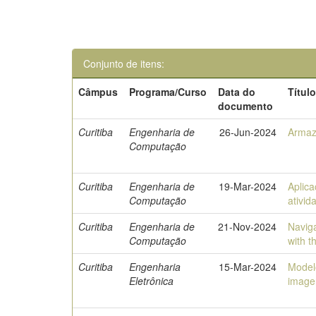
Conjunto de itens:
Câmpus
Programa/Curso
Data do
Títul
documento
Curitiba
Engenharia de
26-Jun-2024
Armaz
Computação
Curitiba
Engenharia de
19-Mar-2024
Aplic
Computação
ativid
Curitiba
Engenharia de
21-Nov-2024
Navig
Computação
with 
Curitiba
Engenharia
15-Mar-2024
Model
Eletrônica
image