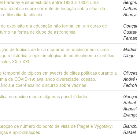
el Faraday e seus estudos entre 1820 a 1832: uma
Bergm
cia didática sobre corrente de indução sob o olhar da
Nathan
ia e filosofia da ciência
Shuny
 de extensão e a educação não formal em um curso de
Gonçal
aturno na forma de clube de astronomia
Gusta
Ferna
dução de tópicos de fsica moderna no ensino médio: uma
Madeir
gem histórica e epistemológica do conhecimento científico
Diego
éculos XX e XXI
e temporal de tópicos em tweets de elites políticas durante a
Oliveir
mia de COVID-19: avaliando diversidade, coesão,
André 
ância e coerência no discurso sobre vacinas
Pedrof
stica no ensino médio: algumas possibilidades
Gonçal
Rafael
August
Evange
cepção de número do ponto de vista de Piaget e Vygotsky:
Bianchi
enças e aproximaçôes
Rafael