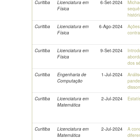
Curitiba
Licenciatura em
6-Set-2024
Micha
Física
sequên
histór
Curitiba
Licenciatura em
6-Ago-2024
Ações
Física
contr
Curitiba
Licenciatura em
9-Set-2024
Intro
Física
aborda
dos s
Curitiba
Engenharia de
1-Jul-2024
Anális
Computação
pande
disson
Curitiba
Licenciatura em
2-Jul-2024
Estatí
Matemática
Curitiba
Licenciatura em
2-Jul-2024
A con
Matemática
difer