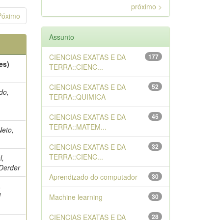
próximo >
Póximo
Assunto
CIENCIAS EXATAS E DA
177
es)
TERRA::CIENC...
CIENCIAS EXATAS E DA
52
do,
TERRA::QUIMICA
s
CIENCIAS EXATAS E DA
45
TERRA::MATEM...
Neto,
CIENCIAS EXATAS E DA
32
TERRA::CIENC...
l,
 Derder
Aprendizado do computador
30
,
l
Machine learning
30
CIENCIAS EXATAS E DA
28