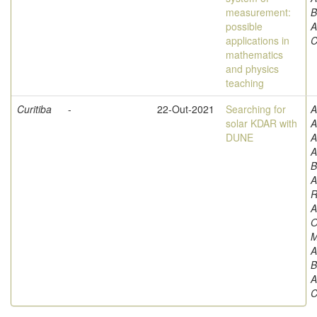
measurement:
B
possible
A
applications in
C
mathematics
and physics
teaching
Curitiba
-
22-Out-2021
Searching for
A
solar KDAR with
DUNE
A
A
B
A
R
A
O
M
A
B
A
C