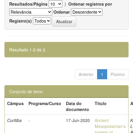
Resultados/Página
|
Ordenar registros por
Ordenar
Registro(s)
Resultado 1-2 de 2.
Anterior
1
Póximo
Conjunto de itens:
Câmpus
Programa/Curso
Data do
Título
A
documento
Curitiba
-
17-Jun-2020
Ancient
K
Mesopotamian’s
L
system of
A