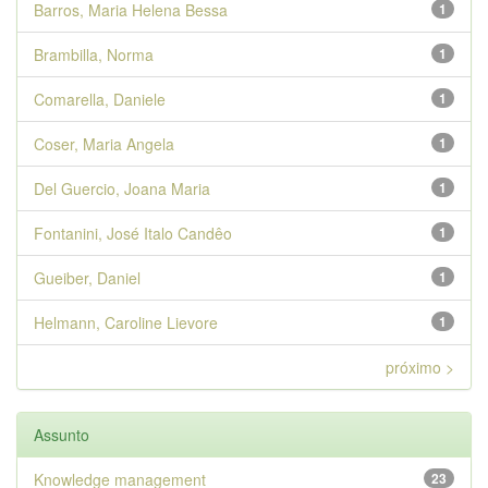
Barros, Maria Helena Bessa
1
Brambilla, Norma
1
Comarella, Daniele
1
Coser, Maria Angela
1
Del Guercio, Joana Maria
1
Fontanini, José Italo Candêo
1
Gueiber, Daniel
1
Helmann, Caroline Lievore
1
próximo >
Assunto
Knowledge management
23