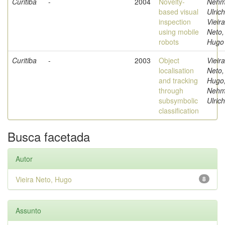
Curitiba
-
2004
Novelty-
Nehm
based visual
Ulrich
inspection
Vieira
using mobile
Neto,
robots
Hugo
Curitiba
-
2003
Object
Vieira
localisation
Neto,
and tracking
Hugo
through
Nehm
subsymbolic
Ulrich
classification
Busca facetada
Autor
Vieira Neto, Hugo
8
Assunto