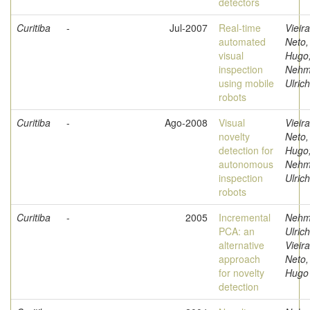
detectors
Curitiba
-
Jul-2007
Real-time
Vieira
automated
Neto,
visual
Hugo
inspection
Nehm
using mobile
Ulrich
robots
Curitiba
-
Ago-2008
Visual
Vieira
novelty
Neto,
detection for
Hugo
autonomous
Nehm
inspection
Ulrich
robots
Curitiba
-
2005
Incremental
Nehm
PCA: an
Ulrich
alternative
Vieira
approach
Neto,
for novelty
Hugo
detection