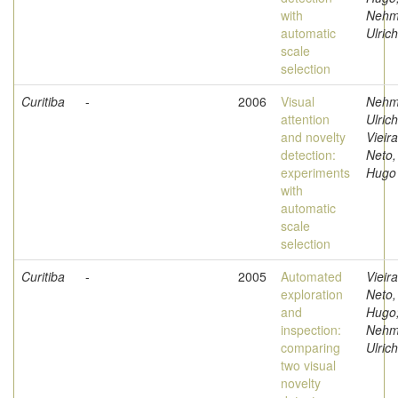
with
Nehm
automatic
Ulrich
scale
selection
Curitiba
-
2006
Visual
Nehm
attention
Ulrich
and novelty
Vieira
detection:
Neto,
experiments
Hugo
with
automatic
scale
selection
Curitiba
-
2005
Automated
Vieira
exploration
Neto,
and
Hugo
inspection:
Nehm
comparing
Ulrich
two visual
novelty