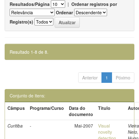
Resultados/Página
|
Ordenar registros por
Ordenar
Registro(s)
Resultado 1-8 de 8.
Anterior
1
Póximo
Conjunto de itens:
Câmpus
Programa/Curso
Data do
Título
Autor
documento
Curitiba
-
Mai-2007
Visual
Vieira
novelty
Neto,
detection
Hugo