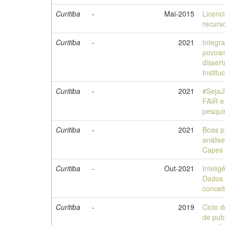
Curitiba
-
Mai-2015
Licenc
recurs
Curitiba
-
2021
Integr
povoam
disser
Instit
Curitiba
-
2021
#Seja
FAIR e
pesqui
Curitiba
-
2021
Boas p
anális
Capes
Curitiba
-
Out-2021
Intelig
Dados 
concei
Curitiba
-
2019
Ciclo 
de pub