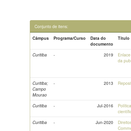
Conjunto de itens:
Câmpus
Programa/Curso
Data do
Título
documento
Curitiba
-
2019
Enlace 
da publ
Curitiba;
-
2013
Reposi
Campo
Mourao
Curitiba
-
Jul-2016
Polític
cientí
Curitiba
-
Jun-2020
Direito
Comm