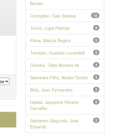
Borset...
Coneglian, Caio Saraiva
10
Torino, Lígia Patrícia
9
Paiva, Márcia Regina
5
Trevisan, Gustavo Lunardelli
5
Oliveira, Talita Moreira de
3
Saavedra Filho, Nestor Cortez
3
Brito, Jean Fernandes
2
Halicki, Jaqueline Pereira
2
Carvalho
Santarem Segundo, José
2
Eduardo