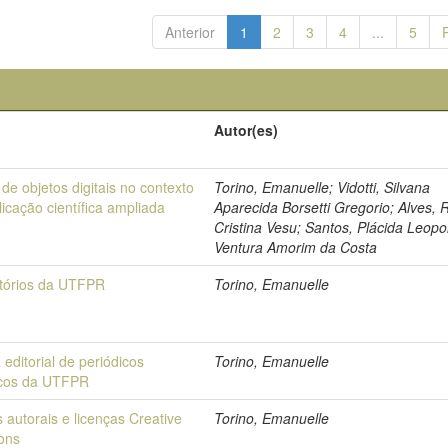
Anterior
1
2
3
4
...
5
Autor(es)
de objetos digitais no contexto
Torino, Emanuelle; Vidotti, Silvana
icação científica ampliada
Aparecida Borsetti Gregorio; Alves, 
Cristina Vesu; Santos, Plácida Leopo
Ventura Amorim da Costa
tórios da UTFPR
Torino, Emanuelle
a editorial de periódicos
Torino, Emanuelle
ficos da UTFPR
s autorais e licenças Creative
Torino, Emanuelle
ons