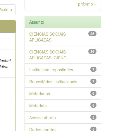
próximo >
Póximo
Assunto
CIENCIAS SOCIAIS
36
APLICADAS
CIENCIAS SOCIAIS
36
APLICADAS::CIENC...
Rachel
ldina
Institutional repositories
7
Repositórios institucionais
7
Metadados
6
Metadata
6
Acesso aberto
5
Dados abertos
5