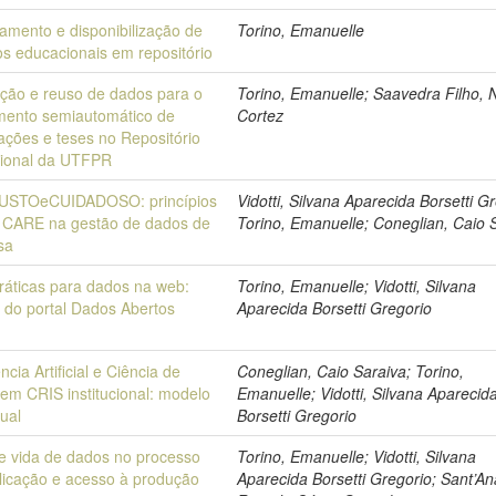
iamento e disponibilização de
Torino, Emanuelle
os educacionais em repositório
ação e reuso de dados para o
Torino, Emanuelle; Saavedra Filho, 
ento semiautomático de
Cortez
tações e teses no Repositório
ucional da UTFPR
JUSTOeCUIDADOSO: princípios
Vidotti, Silvana Aparecida Borsetti G
 CARE na gestão de dados de
Torino, Emanuelle; Coneglian, Caio 
sa
ráticas para dados na web:
Torino, Emanuelle; Vidotti, Silvana
e do portal Dados Abertos
Aparecida Borsetti Gregorio
ência Artificial e Ciência de
Coneglian, Caio Saraiva; Torino,
em CRIS institucional: modelo
Emanuelle; Vidotti, Silvana Aparecid
tual
Borsetti Gregorio
de vida de dados no processo
Torino, Emanuelle; Vidotti, Silvana
licação e acesso à produção
Aparecida Borsetti Gregorio; Sant’An