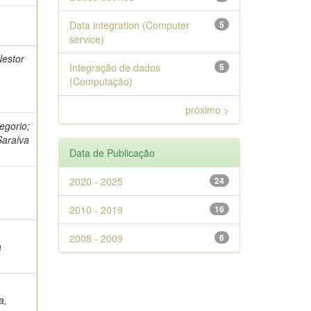
Data integration (Computer
5
service)
Nestor
Integração de dados
5
(Computação)
próximo >
regorio;
Saraiva
Data de Publicação
2020 - 2025
24
2010 - 2019
16
2008 - 2009
6
a
a,