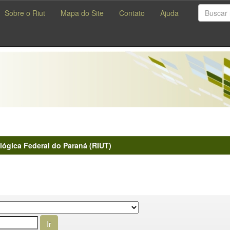
Sobre o Riut
Mapa do Site
Contato
Ajuda
lógica Federal do Paraná (RIUT)