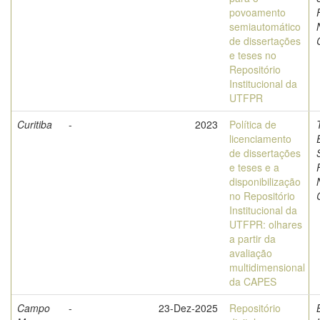
povoamento
semiautomático
de dissertações
e teses no
Repositório
Institucional da
UTFPR
Curitiba
-
2023
Política de
licenciamento
de dissertações
e teses e a
disponibilização
no Repositório
Institucional da
UTFPR: olhares
a partir da
avaliação
multidimensional
da CAPES
Campo
-
23-Dez-2025
Repositório