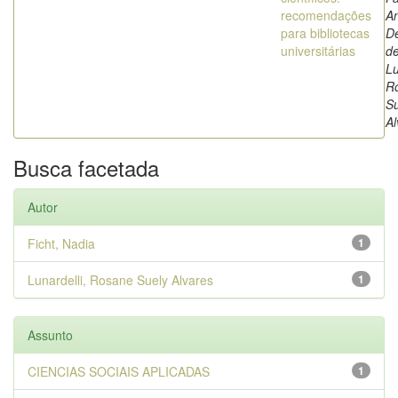
recomendações
An
para bibliotecas
De
universitárias
de
Lu
R
Su
Al
Busca facetada
Autor
Ficht, Nadia
1
Lunardelli, Rosane Suely Alvares
1
Assunto
CIENCIAS SOCIAIS APLICADAS
1