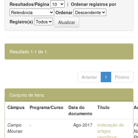
Resultados/Página
|
Ordenar registros por
Ordenar
Registro(s)
Resultado 1-1 de 1.
Anterior
1
Póximo
Conjunto de itens:
Câmpus
Programa/Curso
Data do
Título
A
documento
Campo
-
Ago-2017
Indexação de
Fi
Mourao
artigos
Na
científicos:
Pa