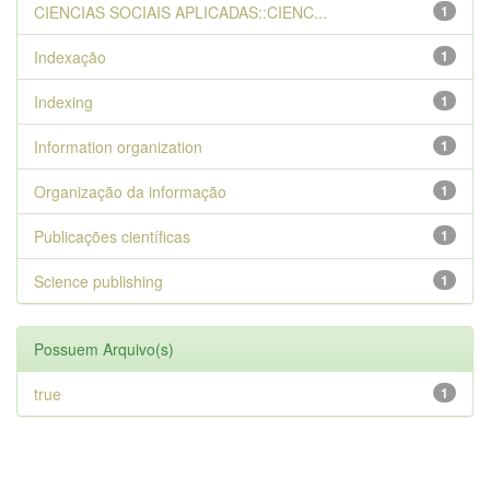
CIENCIAS SOCIAIS APLICADAS::CIENC...
1
Indexação
1
Indexing
1
Information organization
1
Organização da informação
1
Publicações científicas
1
Science publishing
1
Possuem Arquivo(s)
true
1