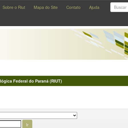
Sobre o Riut
Mapa do Site
Contato
Ajuda
lógica Federal do Paraná (RIUT)