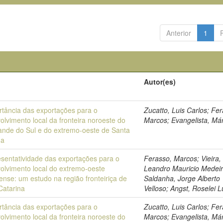
Anterior
1
Autor(es)
rtância das exportações para o
Zucatto, Luis Carlos; Fe
olvimento local da fronteira noroeste do
Marcos; Evangelista, Má
ande do Sul e do extremo-oeste de Santa
na
esentatividade das exportações para o
Ferasso, Marcos; Vieira,
olvimento local do extremo-oeste
Leandro Mauricio Medeir
ense: um estudo na região fronteiriça de
Saldanha, Jorge Alberto
Catarina
Velloso; Angst, Roselei L
rtância das exportações para o
Zucatto, Luis Carlos; Fe
olvimento local da fronteira noroeste do
Marcos; Evangelista, Már