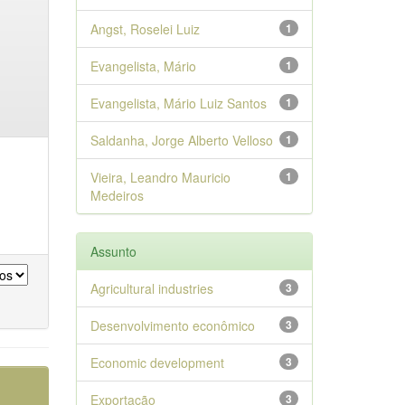
Angst, Roselei Luiz
1
Evangelista, Mário
1
Evangelista, Mário Luiz Santos
1
Saldanha, Jorge Alberto Velloso
1
Vieira, Leandro Mauricio
1
Medeiros
Assunto
Agricultural industries
3
Desenvolvimento econômico
3
Economic development
3
Exportação
3