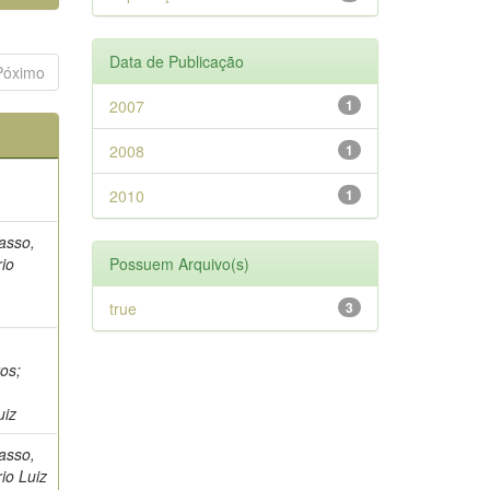
Data de Publicação
Póximo
2007
1
2008
1
2010
1
rasso,
rio
Possuem Arquivo(s)
true
3
os;
uiz
rasso,
io Luiz