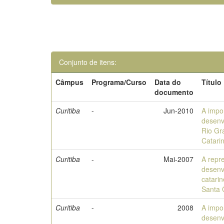
Conjunto de itens:
Câmpus
Programa/Curso
Data do
Título
documento
Curitiba
-
Jun-2010
A impo
desenv
Rio Gr
Catari
Curitiba
-
Mai-2007
A repr
desenv
catarin
Santa 
Curitiba
-
2008
A impo
desenv