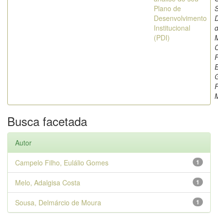
Plano de
Desenvolvimento
Institucional
(PDI)
F
E
F
Busca facetada
Autor
Campelo Filho, Eulálio Gomes
1
Melo, Adalgisa Costa
1
Sousa, Delmárcio de Moura
1