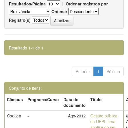
Resultados/Página
|
Ordenar registros por
Ordenar
Registro(s)
Resultado 1-1 de 1.
Anterior
1
Póximo
Conjunto de itens:
Câmpus
Programa/Curso
Data do
Título
documento
Curitiba
-
Ago-2012
Gestão pública
M
da UFPI: uma
A
análise do seu
C