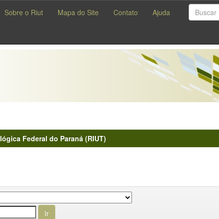
Sobre o Riut
Mapa do Site
Contato
Ajuda
lógica Federal do Paraná (RIUT)