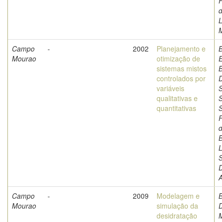
F
d
L
M
Campo
-
2002
Planejamento e
Mourao
otimização de
sistemas mistos
B
controlados por
D
variáveis
S
qualitativas e
S
quantitativas
F
d
L
A
Campo
-
2009
Modelagem e
B
Mourao
simulação da
D
desidratação
M