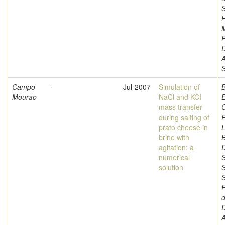
S
F
A
Campo
-
Jul-2007
Simulation of
Mourao
NaCl and KCI
mass transfer
C
during salting of
prato cheese in
L
brine with
B
agitation: a
D
numerical
S
solution
S
F
d
A