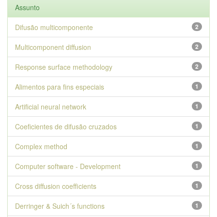
Assunto
Difusão multicomponente
2
Multicomponent diffusion
2
Response surface methodology
2
Alimentos para fins especiais
1
Artificial neural network
1
Coeficientes de difusão cruzados
1
Complex method
1
Computer software - Development
1
Cross diffusion coefficients
1
Derringer & Suich´s functions
1