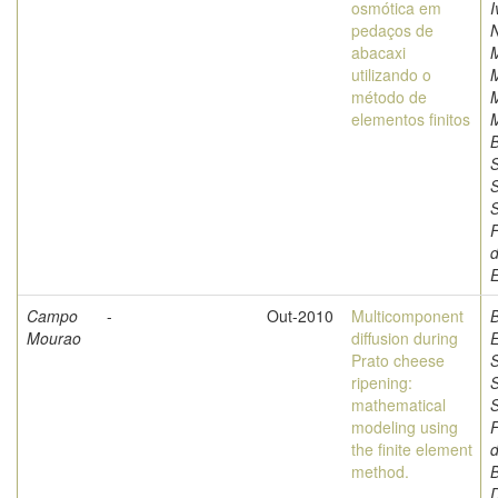
osmótica em
I
pedaços de
abacaxi
utilizando o
método de
M
elementos finitos
M
S
S
F
d
Campo
-
Out-2010
Multicomponent
Mourao
diffusion during
Prato cheese
S
ripening:
S
mathematical
modeling using
F
the finite element
d
method.
B
D