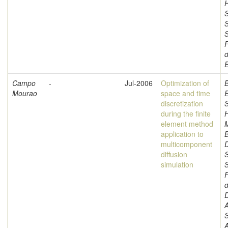
H
S
S
F
d
Campo
-
Jul-2006
Optimization of
Mourao
space and time
discretization
S
during the finite
element method
application to
B
multicomponent
D
diffusion
S
simulation
S
F
d
A
A