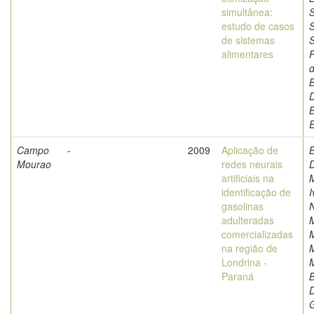
simultânea:
S
estudo de casos
S
de sistemas
alimentares
F
d
B
D
Campo
-
2009
Aplicação de
B
Mourao
redes neurais
D
artificiais na
M
identificação de
I
gasolinas
adulteradas
comercializadas
na região de
M
Londrina -
M
Paraná
D
G