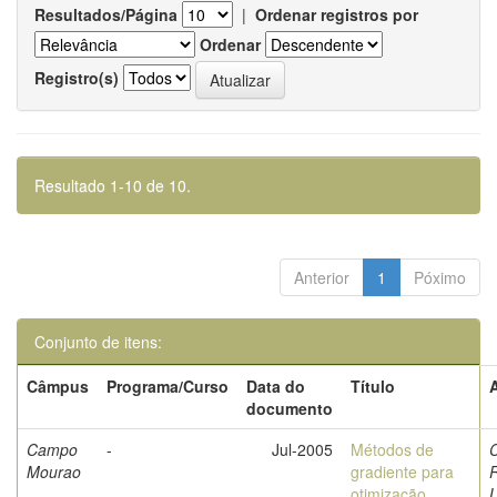
Resultados/Página
|
Ordenar registros por
Ordenar
Registro(s)
Resultado 1-10 de 10.
Anterior
1
Póximo
Conjunto de itens:
Câmpus
Programa/Curso
Data do
Título
documento
Campo
-
Jul-2005
Métodos de
C
Mourao
gradiente para
otimização
L