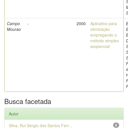
S
Campo
-
2000
Aplicativo para
Mourao
otimização
empregando o
B
método simplex
D
seqüencial
S
S
F
d
H
P
Busca facetada
Autor
Silva, Rui Sérgio dos Santos Ferr...
8