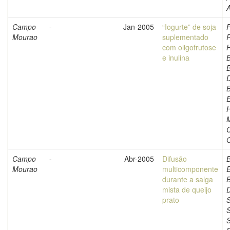
A
Campo
-
Jan-2005
“Iogurte” de soja
F
Mourao
suplementado
com oligofrutose
e inulina
B
B
D
H
C
O
Campo
-
Abr-2005
Difusão
Mourao
multicomponente
durante a salga
B
mista de queijo
D
prato
S
S