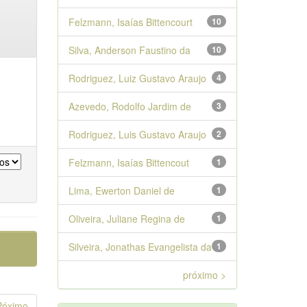
Felzmann, Isaías Bittencourt
10
Silva, Anderson Faustino da
10
Rodriguez, Luiz Gustavo Araujo
4
Azevedo, Rodolfo Jardim de
3
Rodriguez, Luis Gustavo Araujo
2
Felzmann, Isaías Bittencout
1
Lima, Ewerton Daniel de
1
Oliveira, Juliane Regina de
1
Silveira, Jonathas Evangelista da
1
próximo >
Póximo