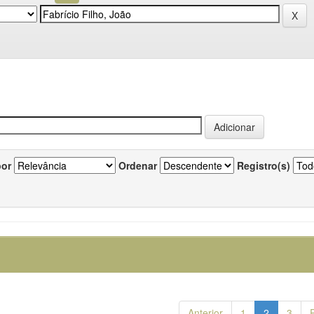
por
Ordenar
Registro(s)
Anterior
1
2
3