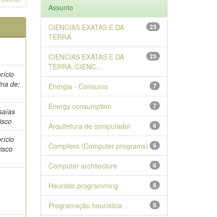
Assunto
CIENCIAS EXATAS E DA
23
TERRA
CIENCIAS EXATAS E DA
23
TERRA::CIENC...
rício
ina de;
Energia - Consumo
7
Energy consumption
7
saías
isco
Arquitetura de computador
6
rício
Compilers (Computer programs)
6
isco
Computer architecture
6
Heuristic programming
6
Programação heurística
6