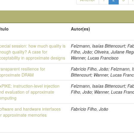
ítulo
Autor(es)
pecial session: how much quality is
Felzmann, Isaías Bittencourt; Fab
nough quality? A case for
Filho, João; Oliveira, Juliane Reg
cceptability in approximate designs
Wanner, Lucas Francisco
ransparent resilience for
Fabrício Filho, João; Felzmann, I
pproximate DRAM
Bittencourt; Wanner, Lucas Franc
xPIKE: instruction-level injection
Felzmann, Isaías Bittencourt; Fab
nd evaluation of approximate
Filho, João; Wanner, Lucas Franc
omputing
oftware and hardware interfaces
Fabrício Filho, João
or approximate memories