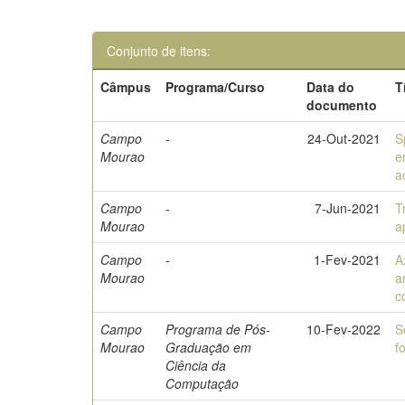
Conjunto de itens:
Câmpus
Programa/Curso
Data do
T
documento
Campo
-
24-Out-2021
S
Mourao
e
a
Campo
-
7-Jun-2021
T
Mourao
a
Campo
-
1-Fev-2021
A
Mourao
a
c
Campo
Programa de Pós-
10-Fev-2022
S
Mourao
Graduação em
f
Ciência da
Computação