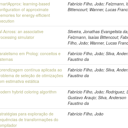
martApprox: learning-based
Fabrício Filho, João; Felzmann, I
onfiguration of approximate
Bittencourt; Wanner, Lucas Franc
emories for energy-efficient
xecution
V-Across: an associative
Silveira, Jonathas Evangelista da
rocessing simulator
Felzmann, Isaías Bittencout; Fabr
Filho, João; Wanner, Lucas Franc
aralelismo em Prolog: conceitos e
Fabrício Filho, João; Silva, Ande
istemas
Faustino da
prendizagem contínua aplicada ao
Fabrício Filho, João; Silva, Ande
roblema de seleção de otimizações
Faustino da
om estimativa estática
odern hybrid coloring algorithm
Fabrício Filho, João; Rodriguez, 
Gustavo Araujo; Silva, Anderson
Faustino da
stratégias para exploração de
Fabrício Filho, João
equências de transformações do
ompilador