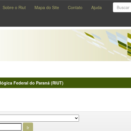
Sobre o Riut
Mapa do Site
Contato
Ajuda
lógica Federal do Paraná (RIUT)