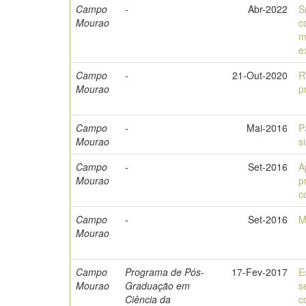
Campo
-
Abr-2022
S
Mourao
c
m
e
Campo
-
21-Out-2020
R
Mourao
p
Campo
-
Mai-2016
P
Mourao
s
Campo
-
Set-2016
A
Mourao
p
c
Campo
-
Set-2016
M
Mourao
Campo
Programa de Pós-
17-Fev-2017
E
Mourao
Graduação em
s
Ciência da
c