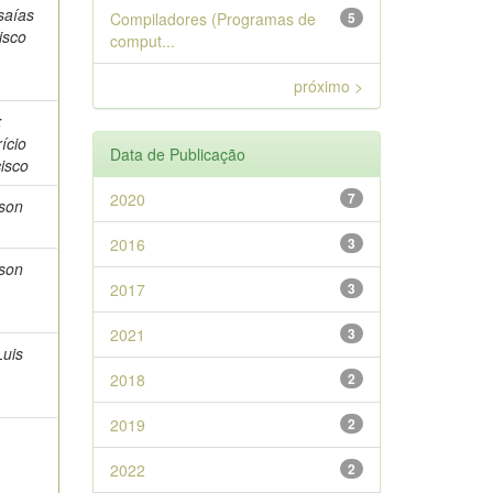
saías
Compiladores (Programas de
5
isco
comput...
próximo >
;
ício
Data de Publicação
isco
2020
7
rson
2016
3
rson
2017
3
2021
3
Luis
2018
2
2019
2
2022
2