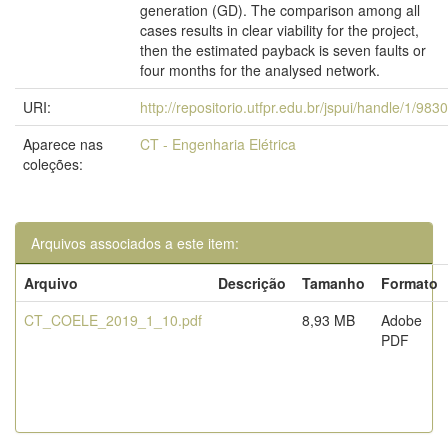
generation (GD). The comparison among all
cases results in clear viability for the project,
then the estimated payback is seven faults or
four months for the analysed network.
URI:
http://repositorio.utfpr.edu.br/jspui/handle/1/9830
Aparece nas
CT - Engenharia Elétrica
coleções:
Arquivos associados a este item:
Arquivo
Descrição
Tamanho
Formato
CT_COELE_2019_1_10.pdf
8,93 MB
Adobe
PDF