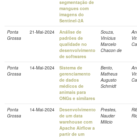
segmentação de
mangues com
imagens do
Sentinel-2A
Ponta
21-Mai-2024
Análise de
Souza,
An
Grossa
padrões de
Vinícius
Vi
qualidade no
Marcelo
Ca
desenvolvimento
Chacon de
de softwares
Ponta
14-Mai-2024
Sistema de
Bento,
An
Grossa
gerenciamento
Matheus
Vi
de dados
Augusto
Ca
médicos de
Schmidt
animais para
ONGs e similares
Ponta
14-Mai-2024
Desenvolvimento
Prestes,
Ri
Grossa
de um data
Nauder
Ri
warehouse com
Milicio
Apache Airflow a
partir de um