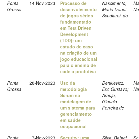
Ponta
14-Nov-2023
Processo de
Nascimento,
Ma
Grossa
desenvolvimento
Maria Izabel
Na
de jogos sérios
Scudlarek do
fundamentado
em Test Driven
Development
(TDD): um
estudo de caso
na criação de um
jogo educacional
para o ensino de
cadeia produtiva
Ponta
28-Nov-2023
Uso da
Denkievicz,
Ma
Grossa
metodologia
Eric Gustavo;
Na
Scrum na
Araújo,
modelagem de
Gláucio
um sistema para
Ferreira de
gerenciamento
em saúde
ocupacional
Ponta
7-Nov-2023
Security: uma
Silva, Rafael
Sc