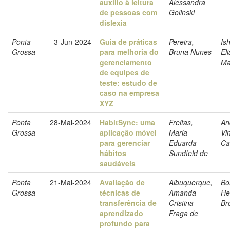
auxílio à leitura
Alessandra
de pessoas com
Golinski
dislexia
Ponta
3-Jun-2024
Guia de práticas
Pereira,
Is
Grossa
para melhoria do
Bruna Nunes
El
gerenciamento
Ma
de equipes de
teste: estudo de
caso na empresa
XYZ
Ponta
28-Mai-2024
HabitSync: uma
Freitas,
An
Grossa
aplicação móvel
Maria
Vi
para gerenciar
Eduarda
Ca
hábitos
Sundfeld de
saudáveis
Ponta
21-Mai-2024
Avaliação de
Albuquerque,
Bo
Grossa
técnicas de
Amanda
He
transferência de
Cristina
Br
aprendizado
Fraga de
profundo para