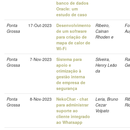
banco de dados
Oracle: um
estudo de caso
Ponta
17-Out-2023
Desenvolvimento
Ribeiro,
Fo
Grossa
de um software
Cainan
Au
para criação de
Rhoden e
mapa de calor de
Wi-Fi
Ponta
7-Nov-2023
Sistema para
Silveira,
Ra
Grossa
apoio e
Henry Leão
Ge
otimização à
da
gestão interna
de empresa de
segurança
Ponta
8-Nov-2023
NekoChat - chat
Leria, Bruno
Ri
Grossa
para administrar
Cezar
Ri
suporte ao
Volpato
cliente integrado
ao Whatsapp