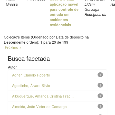
Grossa
aplicação móvel
Eidam
Ra
para controle de
Gonzaga
entrada em
Rodrigues da
ambientes
residenciais
Coleção's Items (Ordenado por Data de depósito na
Descendente ordem): 1 para 20 de 199
Próximo >
Busca facetada
Autor
Agner, Cláudio Roberto
1
Agostinho, Álvaro Silvio
1
Albuquerque, Amanda Cristina Frag...
1
Almeida, João Victor de Camargo
1