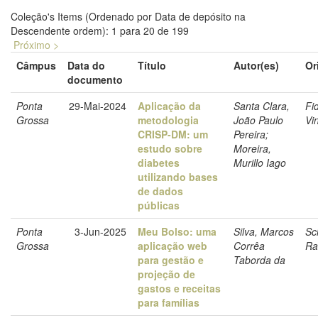
Coleção's Items (Ordenado por Data de depósito na
Descendente ordem): 1 para 20 de 199
Próximo >
Câmpus
Data do
Título
Autor(es)
Or
documento
Ponta
29-Mai-2024
Aplicação da
Santa Clara,
Fi
Grossa
metodologia
João Paulo
Vin
CRISP-DM: um
Pereira;
estudo sobre
Moreira,
diabetes
Murillo Iago
utilizando bases
de dados
públicas
Ponta
3-Jun-2025
Meu Bolso: uma
Silva, Marcos
Sc
Grossa
aplicação web
Corrêa
Ra
para gestão e
Taborda da
projeção de
gastos e receitas
para famílias