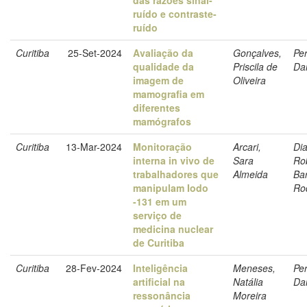
ruído e contraste-
ruído
Curitiba
25-Set-2024
Avaliação da
Gonçalves,
Per
qualidade da
Priscila de
Dan
imagem de
Oliveira
mamografia em
diferentes
mamógrafos
Curitiba
13-Mar-2024
Monitoração
Arcari,
Dia
interna in vivo de
Sara
Ro
trabalhadores que
Almeida
Ba
manipulam Iodo
Ro
-131 em um
serviço de
medicina nuclear
de Curitiba
Curitiba
28-Fev-2024
Inteligência
Meneses,
Per
artificial na
Natália
Dan
ressonância
Moreira