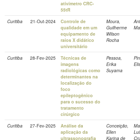
ativímetro CRC-
55tR
Curitiba
21-Out-2024
Controle de
Moura,
Ant
qualidade em um
Guilherme
Ma
equipamento de
Wilson
raios X didático
Rocha
universitário
Curitiba
28-Fev-2025
Técnicas de
Pessoa,
Pin
imagens
Erika
Eli
radiológicas como
Suyama
determinantes na
localização do
foco
epileptogênico
para o sucesso do
tratamento
cirúrgico
Curitiba
27-Fev-2025
Análise da
Conceição,
Ma
aplicação da
Ellen
Lui
ultrassonografia
Karina de
Cr