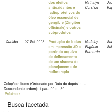
dos efeitos
Nathalyn
Ja
antioxidantes e
Corsi de
Ka
radioprotetivos do
óleo essencial de
gengibre (Zingiber
officinale) e outros
subprodutos
Curitiba
27-Set-2023
Produção de bolus
Nadolny,
Sob
em impressão 3D a
Eugênio
Sc
partir do arquivo
Bernardo
de delineamento
de um sistema de
planejamento de
radioterapia
Coleção's Items (Ordenado por Data de depósito na
Descendente ordem): 1 para 20 de 50
Próximo >
Busca facetada