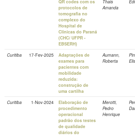
QR codes com os
Thais
Ed
protocolos de
Amanda
tomografia no
complexo do
Hospital de
Clínicas do Paraná
(CHC/ UFPR -
EBSERH)
Curitiba
17-Fev-2025
Adaptações de
Aumann,
Pin
exames para
Roberta
Eli
pacientes com
mobilidade
reduzida:
construção de
uma cartilha
Curitiba
1-Nov-2024
Elaboração de
Merotti,
Per
procedimento
Pedro
Dan
operacional
Henrique
padrão dos testes
de qualidade
diários do