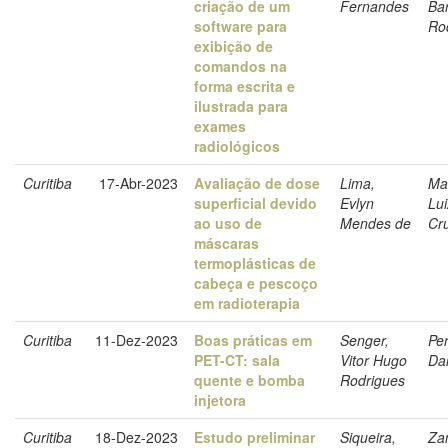
criação de um
Fernandes
Ba
software para
Ro
exibição de
comandos na
forma escrita e
ilustrada para
exames
radiológicos
Curitiba
17-Abr-2023
Avaliação de dose
Lima,
Ma
superficial devido
Evlyn
Lui
ao uso de
Mendes de
Cr
máscaras
termoplásticas de
cabeça e pescoço
em radioterapia
Curitiba
11-Dez-2023
Boas práticas em
Senger,
Per
PET-CT: sala
Vitor Hugo
Dan
quente e bomba
Rodrigues
injetora
Curitiba
18-Dez-2023
Estudo preliminar
Siqueira,
Za