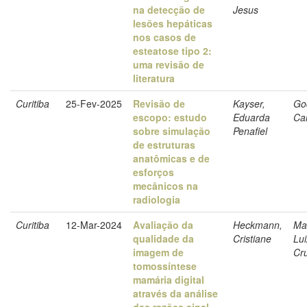
na detecção de
Jesus
lesões hepáticas
nos casos de
esteatose tipo 2:
uma revisão de
literatura
Curitiba
25-Fev-2025
Revisão de
Kayser,
Go
escopo: estudo
Eduarda
Ca
sobre simulação
Penafiel
de estruturas
anatômicas e de
esforços
mecânicos na
radiologia
Curitiba
12-Mar-2024
Avaliação da
Heckmann,
Ma
qualidade da
Cristiane
Lui
imagem de
Cr
tomossíntese
mamária digital
através da análise
das razões sinal-