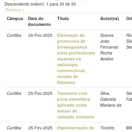
Descendente ordem): 1 para 20 de 50
Próximo >
Câmpus
Data do
Título
Autor(es)
Or
documento
Curitiba
24-Fev-2025
Efetivação de
Soares,
Ro
protocolos de
João
Sil
biossegurança
Fernando
Set
entre profissionais
Rocha
atuantes na
Avelino
radiologia
convencional:
revisão de
literatura
Curitiba
25-Fev-2025
Transistor com
Silva,
Sei
porta eletrolítica
Gabriela
Fa
aplicado como
Mariano da
sensor de
radiação ionizante
Curitiba
25-Fev-2025
Implementação de
Toniote,
Mil