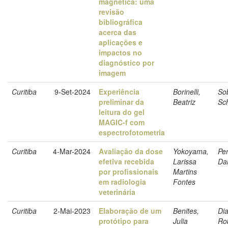
magnética: uma
revisão
bibliográfica
acerca das
aplicações e
impactos no
diagnóstico por
imagem
Curitiba
9-Set-2024
Experiência
Borinelli,
Sob
preliminar da
Beatriz
Sc
leitura do gel
MAGIC-f com
espectrofotometria
Curitiba
4-Mar-2024
Avaliação da dose
Yokoyama,
Per
efetiva recebida
Larissa
Dan
por profissionais
Martins
em radiologia
Fontes
veterinária
Curitiba
2-Mai-2023
Elaboração de um
Benites,
Dia
protótipo para
Julia
Ro