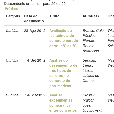
Descendente ordem): 1 para 20 de 29
Próximo >
Câmpus
Data do
Título
Autor(es)
Ori
documento
Curitiba
28-Ago-2012
Avaliação da
Branco, Caio
Wic
resistência do
Péricles;
Luc
concreto curado
Pieretti,
Fer
entre -5ºC e 0ºC
Renato
Sch
Aparecido
Curitiba
14-Set-2012
Análise do
Serafim,
Maz
desempenho de
Diego;
Wel
três tipos de
Licetti,
cimento no
Juliana do
concreto de
Carmo
pós-reativos
Curitiba
14-Set-2012
Análise
Cieslak,
Maz
experimental
Malcon
Wel
comparativa
José;
entre concretos
Grzybowski,