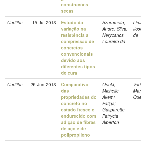
construções
secas
Curitiba
15-Jul-2013
Estudo da
Szeremeta,
Lim
variação na
Andre; Silva,
Jos
resistência a
Nerycarlos
de
compressão de
Loureiro da
concretos
convencionais
devido aos
diferentes tipos
de cura
Curitiba
25-Jun-2013
Comparativo
Onuki,
Vari
das
Michelle
Mar
propriedades do
Akemi
Que
concreto no
Fatiga;
estado fresco e
Gasparetto,
endurecido com
Patrycia
adição de fibras
Alberton
de aço e de
polipropileno