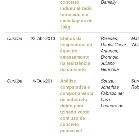
concreto
Danielly
industrializado
fornecido em
embalagens de
30kg
Curitiba
22-Abr-2013
Efeitos da
Paredes,
Maz
temperatura da
Daniel Cesar
Wel
água de
Antunes;
amassamento
Bronholo,
na resistência
Juliano
do concreto
Henrique
Curitiba
4-Out-2011
Análise
Souza,
Spr
comparativa e
Jonathas
Rob
comportamental
Fabricio de;
de substrato
Lara,
rígido para
Leandro de
telhado verde
com uso de
concreto
permeável