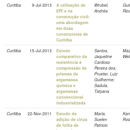
Curitiba
9-Jul-2013
A utilização de
Wrubel,
Gui
EPI´s na
Andréa
Ric
construção civil:
uma abordagem
em duas
construtoras de
Curitiba
Curitiba
15-Jul-2013
Estudo
Santos,
Maz
comparativo da
Jaqueline
Wel
resistência à
Cardoso
compressão de
Pereira dos;
prismas de
Prueter, Luiz
argamassa
Guilherme;
química e
Sadula,
argamassa
Tatyana
convencional
industrializada
Curitiba
22-Nov-2011
Estudo da
Maria,
Kan
adição de cinza
Suelen
Rod
de folha de
Patricio