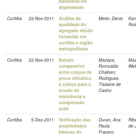
bananeira em
argamassas
Curitiba
22-Nov-2011
Análise da
Meier, Denis
Kan
qualidade do
Rod
agregado miúdo
fornecido em
curitiba e região
metropolitana
Curitiba
22-Nov-2011
Estudo
Mazepa,
Maz
comparativo
Romualdo
Wel
entre corpos de
Chaiben;
prova cilíndrico
Rodrigues,
e cúbico para o
Tissiane de
ensaio de
Castro
resistência a
compressão
axial
Curitiba
5-Dez-2011
Verificação das
Duran, Ana
Rib
propriedades
Paula;
de 
básicas do
Fracaro,