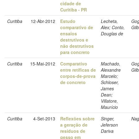
cidade de
Curitiba - PR
Curitiba
12-Abr-2012
Estudo
Lecheta,
Gog
comparativo de
Alex; Conto,
Gil
ensaios
Douglas de
destrutivos e
não destrutivos
para concreto
Curitiba
15-Mai-2012
Comparativo
Machado,
Gog
entre retíficas de
Alexandre
Gil
corpos-de-prova
Marcelo;
de concreto
Schloser,
James
Dean;
Villatore,
Maurício
Curitiba
4-Set-2013
Reflexões sobre
Singer,
Nag
a geração de
Jeferson
resíduos de
Dariva
gesso em