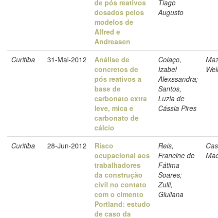
de pós reativos
Tiago
dosados pelos
Augusto
modelos de
Alfred e
Andreasen
Curitiba
31-Mai-2012
Análise de
Colaço,
Maz
concretos de
Izabel
Wel
pós reativos a
Alexssandra;
base de
Santos,
carbonato extra
Luzia de
leve, mica e
Cássia Pires
carbonato de
cálcio
Curitiba
28-Jun-2012
Risco
Reis,
Casa
ocupacional aos
Francine de
Ma
trabalhadores
Fátima
da construção
Soares;
civil no contato
Zulli,
com o cimento
Giuliana
Portland: estudo
de caso da