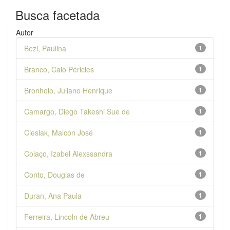
Busca facetada
Autor
Bezi, Paulina
1
Branco, Caio Péricles
1
Bronholo, Juliano Henrique
1
Camargo, Diego Takeshi Sue de
1
Cieslak, Malcon José
1
Colaço, Izabel Alexssandra
1
Conto, Douglas de
1
Duran, Ana Paula
1
Ferreira, Lincoln de Abreu
1