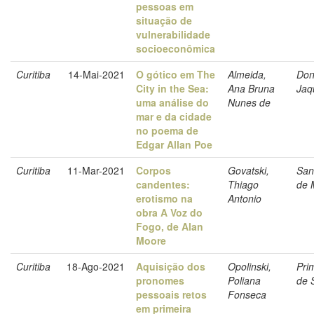
pessoas em
situação de
vulnerabilidade
socioeconômica
Curitiba
14-Mai-2021
O gótico em The
Almeida,
Don
City in the Sea:
Ana Bruna
Jaq
uma análise do
Nunes de
mar e da cidade
no poema de
Edgar Allan Poe
Curitiba
11-Mar-2021
Corpos
Govatski,
Sanf
candentes:
Thiago
de 
erotismo na
Antonio
obra A Voz do
Fogo, de Alan
Moore
Curitiba
18-Ago-2021
Aquisição dos
Opolinski,
Prim
pronomes
Poliana
de 
pessoais retos
Fonseca
em primeira