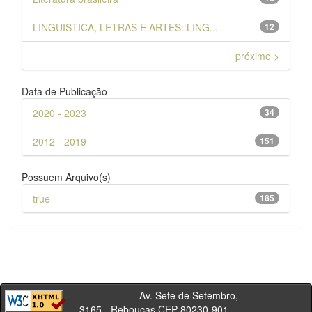
LINGUISTICA, LETRAS E ARTES::LING...
12
próximo >
Data de Publicação
2020 - 2023
34
2012 - 2019
151
Possuem Arquivo(s)
true
185
Av. Sete de Setembro,
3165 - Rebouças CEP 80230-901 -