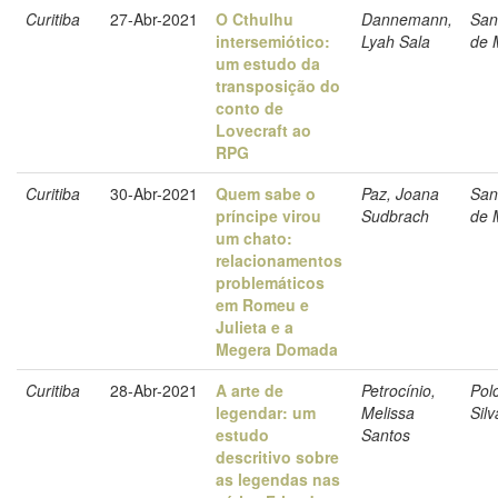
Curitiba
27-Abr-2021
O Cthulhu
Dannemann,
Sanf
intersemiótico:
Lyah Sala
de 
um estudo da
transposição do
conto de
Lovecraft ao
RPG
Curitiba
30-Abr-2021
Quem sabe o
Paz, Joana
Sanf
príncipe virou
Sudbrach
de 
um chato:
relacionamentos
problemáticos
em Romeu e
Julieta e a
Megera Domada
Curitiba
28-Abr-2021
A arte de
Petrocínio,
Pol
legendar: um
Melissa
Sil
estudo
Santos
descritivo sobre
as legendas nas