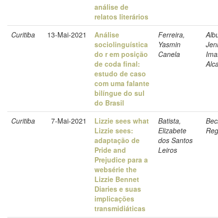
análise de
relatos literários
Curitiba
13-Mai-2021
Análise
Ferreira,
Alb
sociolinguística
Yasmin
Jeni
do r em posição
Canela
Ima
de coda final:
Alc
estudo de caso
com uma falante
bilíngue do sul
do Brasil
Curitiba
7-Mai-2021
Lizzie sees what
Batista,
Bec
Lizzie sees:
Elizabete
Reg
adaptação de
dos Santos
Pride and
Leiros
Prejudice para a
websérie the
Lizzie Bennet
Diaries e suas
implicações
transmidiáticas