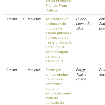
séries Friends e
Friends From
College
Curitiba
10-Mai-2021
As práticas do
Duarte,
Albi
professor de
Leonardo
And
línguas de
Silva
Bra
escola pública e
o processo de
(res)significação
do aluno na
aprendizagem
de língua
estrangeira
Curitiba
6-Mai-2021
Formação
Boryça,
Ret
crítica, ensino
Thaina
Ses
de inglês e
Duarte
letramento
digital: a
educação como
meio de
inclusão de