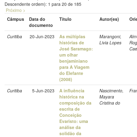
Descendente ordem): 1 para 20 de 185
Próximo >
Câmpus
Data do
Título
Autor(es)
Ori
documento
Curitiba
20-Jun-2023
As múltiplas
Marangoni,
Alm
histórias de
Livia Lopes
Rog
José Saramago:
Cae
um olhar
benjaminiano
para A Viagem
do Elefante
(2008)
Curitiba
5-Jun-2023
A influência
Nascimento,
Fra
histórica na
Mayara
composição da
Cristina do
escrita de
Conceição
Evaristo: uma
análise da
solidão da