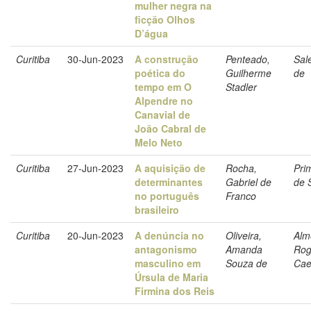
mulher negra na
ficção Olhos
D’água
Curitiba
30-Jun-2023
A construção
Penteado,
Sale
poética do
Guilherme
de
tempo em O
Stadler
Alpendre no
Canavial de
João Cabral de
Melo Neto
Curitiba
27-Jun-2023
A aquisição de
Rocha,
Prim
determinantes
Gabriel de
de 
no português
Franco
brasileiro
Curitiba
20-Jun-2023
A denúncia no
Oliveira,
Alm
antagonismo
Amanda
Rog
masculino em
Souza de
Cae
Úrsula de Maria
Firmina dos Reis