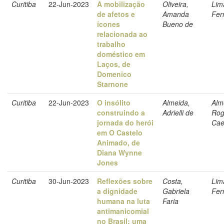
Curitiba
22-Jun-2023
A mobilização
Oliveira,
Lim
de afetos e
Amanda
Fer
ícones
Bueno de
relacionada ao
trabalho
doméstico em
Laços, de
Domenico
Starnone
Curitiba
22-Jun-2023
O insólito
Almeida,
Alm
construindo a
Adrielli de
Rog
jornada do herói
Cae
em O Castelo
Animado, de
Diana Wynne
Jones
Curitiba
30-Jun-2023
Reflexões sobre
Costa,
Lim
a dignidade
Gabriela
Fer
humana na luta
Faria
antimanicomial
no Brasil: uma