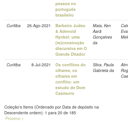
pessoa no
português
brasileiro
Curitiba
26-Ago-2021
Barbeiro Judeu
Maia, Ken
Cat
& Adenoid
Aarã
Eva
Hynkel: uma
Gonçalves
Mel
(re)construção
da
discursiva em O
Grande Ditador
Curitiba
8-Jul-2021
Os conflitos do
Silva, Paula
Alm
olhares, os
Gabriela da
Rog
olhares em
Cae
conflito: um
estudo de Dom
Casmurro
Coleção's Items (Ordenado por Data de depósito na
Descendente ordem): 1 para 20 de 185
Próximo >