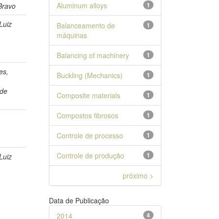
Aluminum alloys
1
Bravo
Luiz
Balanceamento de
1
máquinas
Balancing of machinery
1
es,
Buckling (Mechanics)
1
 de
Composite materials
1
Compostos fibrosos
1
,
Controle de processo
1
Controle de produção
1
Luiz
próximo >
Data de Publicação
2014
4