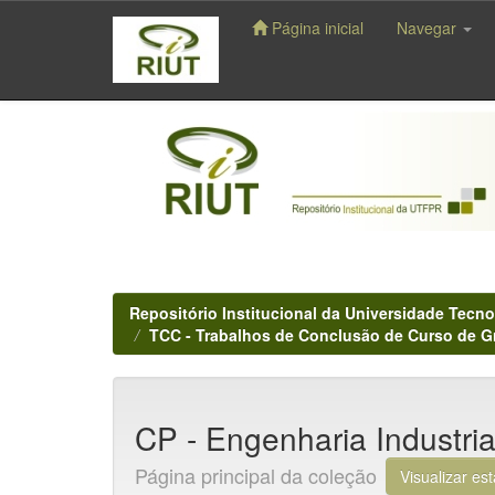
Página inicial
Navegar
Skip
navigation
Repositório Institucional da Universidade Tecno
TCC - Trabalhos de Conclusão de Curso de 
CP - Engenharia Industria
Página principal da coleção
Visualizar est