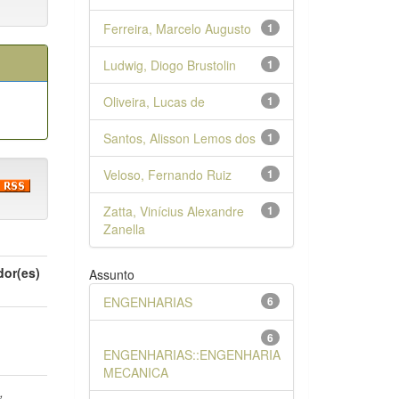
Ferreira, Marcelo Augusto
1
Ludwig, Diogo Brustolin
1
Oliveira, Lucas de
1
Santos, Alisson Lemos dos
1
Veloso, Fernando Ruiz
1
Zatta, Vinícius Alexandre
1
Zanella
dor(es)
Assunto
ENGENHARIAS
6
6
o
ENGENHARIAS::ENGENHARIA
MECANICA
,