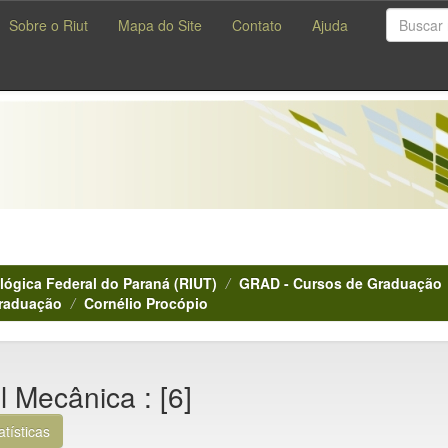
Sobre o Riut
Mapa do Site
Contato
Ajuda
lógica Federal do Paraná (RIUT)
GRAD - Cursos de Graduação
Graduação
Cornélio Procópio
l Mecânica : [6]
atísticas