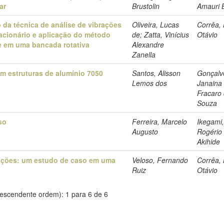
ar
Brustolin
Amauri 
da técnica de análise de vibrações
Oliveira, Lucas
Corrêa, 
acionário e aplicação do método
de; Zatta, Vinícius
Otávio
e em uma bancada rotativa
Alexandre
Zanella
em estruturas de alumínio 7050
Santos, Alisson
Gonçalv
Lemos dos
Janaina
Fracaro
Souza
so
Ferreira, Marcelo
Ikegami
Augusto
Rogério
Akihide
cações: um estudo de caso em uma
Veloso, Fernando
Corrêa, 
Ruiz
Otávio
escendente ordem): 1 para 6 de 6