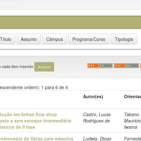
e cada item inserido
escendente ordem): 1 para 6 de 6
Autor(es)
Orienta
ução em linhas flow shop
Castro, Lucas
Takano,
ueio e sem estoque intermediário
Rodrigues de
Maurici
sticos de II fase
Iwama
ensionador de fibras para máquina
Ludwig, Diogo
Ferneda