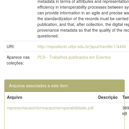
metadata in terms of attributes and representation
efficiency in interoperability processes between s
can provide information in an agile and precise way
the standardization of the records must be carried 
publication, and that, after collection, the digital re
provenance metadata so that the quality of the rec
questioned.
URI:
http://repositorio.utfpr.edu.br/jspui/handle/1/4490
Aparece nas
PCS - Trabalhos publicados em Eventos
coleções:
Arquivos associados a este item:
Arquivo
Descrição
Ta
representacaoinformacaointeroperabilidade.pdf
389
kB