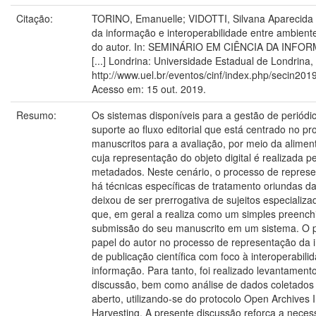
Citação:
TORINO, Emanuelle; VIDOTTI, Silvana Aparecida 
da informação e interoperabilidade entre ambiente
do autor. In: SEMINÁRIO EM CIÊNCIA DA INFORM
[...] Londrina: Universidade Estadual de Londrina
http://www.uel.br/eventos/cinf/index.php/secin201
Acesso em: 15 out. 2019.
Resumo:
Os sistemas disponíveis para a gestão de periódic
suporte ao fluxo editorial que está centrado no 
manuscritos para a avaliação, por meio da alimen
cuja representação do objeto digital é realizada pe
metadados. Neste cenário, o processo de represe
há técnicas específicas de tratamento oriundas d
deixou de ser prerrogativa de sujeitos especializa
que, em geral a realiza como um simples preenc
submissão do seu manuscrito em um sistema. O pre
papel do autor no processo de representação da 
de publicação científica com foco à interoperabili
informação. Para tanto, foi realizado levantament
discussão, bem como análise de dados coletados 
aberto, utilizando-se do protocolo Open Archives I
Harvesting. A presente discussão reforça a nece